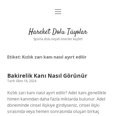
menüyü
Anasayfa
aç
Gizlilik Politikası
Hareket Dolu Tüyolar
Yasal Uyarı
Sporla dolu neşeli öneriler keşfet!
Hakkımızda
Etiket:
Kızlık zarı kanı nasıl ayırt edilir
Bakirelik Kanı Nasıl Görünür
Tarih: Ekim 18, 2024
Kızlık zarı kanı nasıl ayırt edilir? Adet kanı genellikle
himen kanından daha fazla miktarda bulunur. Adet
döneminde cinsel ilişkiye girdiyseniz, cinsel ilişki
sırasında veya hemen sonrasında oluşan birkaç