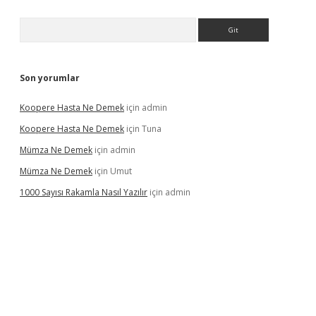
Arama
Son yorumlar
Koopere Hasta Ne Demek
için
admin
Koopere Hasta Ne Demek
için
Tuna
Mümza Ne Demek
için
admin
Mümza Ne Demek
için
Umut
1000 Sayısı Rakamla Nasıl Yazılır
için
admin
gir.net