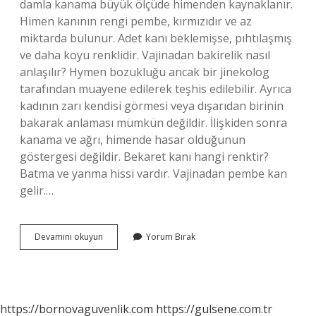
damla kanama büyük ölçüde himenden kaynaklanır.
Himen kanının rengi pembe, kırmızıdır ve az
miktarda bulunur. Adet kanı beklemişse, pıhtılaşmış
ve daha koyu renklidir. Vajinadan bakirelik nasıl
anlaşılır? Hymen bozukluğu ancak bir jinekolog
tarafından muayene edilerek teşhis edilebilir. Ayrıca
kadının zarı kendisi görmesi veya dışarıdan birinin
bakarak anlaması mümkün değildir. İlişkiden sonra
kanama ve ağrı, himende hasar olduğunun
göstergesi değildir. Bekaret kanı hangi renktir?
Batma ve yanma hissi vardır. Vajinadan pembe kan
gelir.…
Bakirelik
Devamını okuyun
Yorum Bırak
Kanı
Nasıl
Görünür
https://bornovaguvenlik.com
https://gulsene.com.tr