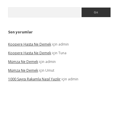
Arama
Son yorumlar
Koopere Hasta Ne Demek
için
admin
Koopere Hasta Ne Demek
için
Tuna
Mümza Ne Demek
için
admin
Mümza Ne Demek
için
Umut
1000 Sayısı Rakamla Nasıl Yazılır
için
admin
gir.net