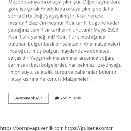
Mezopotamya’da ortaya çıkmıştır. Diğer kaynaklara
göre ise çorak Anadolu’da ortaya çıkmış ve daha
sonra Orta Doğu’ya yayılmıştır. Kısır nerede
meşhur? Elazık’ın meşhur Kısır tarifi, bugüne kadar
yaptığınız tüm Kısır tariflerini unutun!7 Mayıs 2023
Kısır Türk yemeği mi? Kısır, Türk mutfağında
bulunan bulgur bazlı bir salatadır. Ana malzemeleri
ince öğütülmüş bulgur, maydanoz ve domates
salçasıdır. Yaygın ek malzemeler arasında soğan,
sarımsak (bazı bölgelerde), nar pekmezi, zeytinyağı,
limon suyu, salatalık, turşu ve baharatlar bulunur.
Hatay kısırına ne konur? Malzemeler:…
Kısır
Devamını okuyun
Yorum Bırak
Hangi
Yöreye
Ait
https://bornovaguvenlik.com
https://gulsene.com.tr