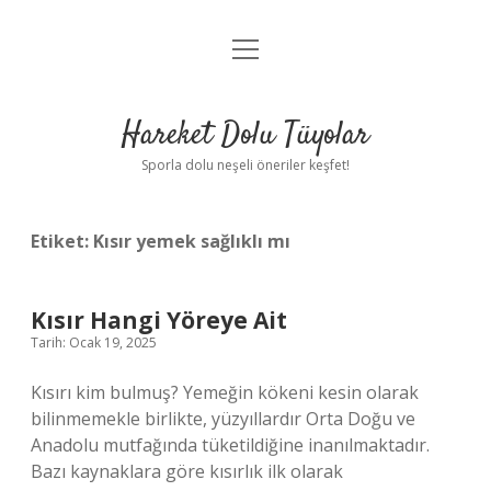
menüyü
Anasayfa
aç
Gizlilik Politikası
Hareket Dolu Tüyolar
Yasal Uyarı
Sporla dolu neşeli öneriler keşfet!
Hakkımızda
Etiket:
Kısır yemek sağlıklı mı
Kısır Hangi Yöreye Ait
Tarih: Ocak 19, 2025
Kısırı kim bulmuş? Yemeğin kökeni kesin olarak
bilinmemekle birlikte, yüzyıllardır Orta Doğu ve
Anadolu mutfağında tüketildiğine inanılmaktadır.
Bazı kaynaklara göre kısırlık ilk olarak