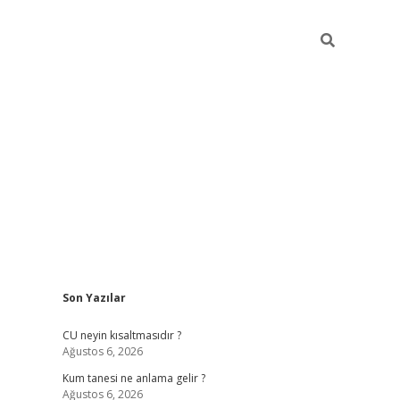
Sidebar
Son Yazılar
betexper güncel giriş
betexpergir.net
CU neyin kısaltmasıdır ?
Ağustos 6, 2026
Kum tanesi ne anlama gelir ?
Ağustos 6, 2026