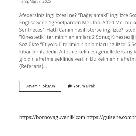
Tarih: Mart 7, 2025
Afedersiniz ingilizcesi ne? “Bağışlamak!” İngilizce 
EngliseGenel1genelpardon Me Ohn. Affed Me, bu kol
Sentneces1 Hattı Canım nasıl isterse ingilizce? İstedi
“Kinestetik” teriminin anlamları: 2 Sonuç Kinesteziği 
Sözlükte “Etiyoloji” teriminin anlamları İngilizce: 6 S
kibar bir ifadedir. Affetme kelimesi genellikle karış
gibidir: affetme şeklinde verilir. Bu kelimenin affe
{Referans}…
Edimbilim
Devamını okuyun
Yorum Bırak
Ingilizce
Ne
Demek
https://bornovaguvenlik.com
https://gulsene.com.t