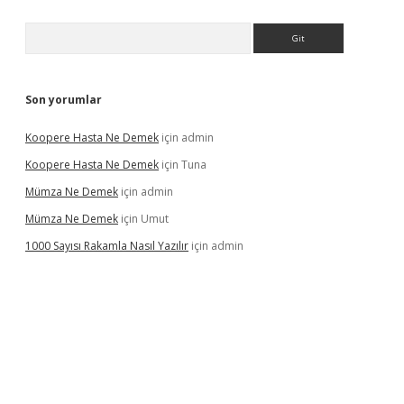
Arama
Son yorumlar
Koopere Hasta Ne Demek
için
admin
Koopere Hasta Ne Demek
için
Tuna
Mümza Ne Demek
için
admin
Mümza Ne Demek
için
Umut
1000 Sayısı Rakamla Nasıl Yazılır
için
admin
rgir.net