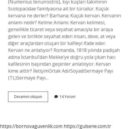
(Numenius tenuirostris), kıyı kuşları takımının
Scolopacidae familyasına ait bir türüdür. Küçük
kervana ne derler? Barhana: Küçük kervan. Kervanın
anlamı nedir? Kelime Anlamı: Kervan kelimesi,
genellikle ticaret veya seyahat amacıyla bir araya
gelen ve birlikte seyahat eden insan, deve, at veya
diğer araçlardan oluşan bir kafileyi ifade eder.
Kervan ne anlatıyor? Romanda, 1818 yılında padişah
adına İstanbul’dan Mekke’ye doğru yola çıkan hacı
kafilesinin başından geçenler anlatılıyor. Kervan
kime aittir? İletişimOrtak Adı/SoyadıSermaye Payı
(TL)Sermaye Payı…
Küçük
Devamını okuyun
14 Yorum
Kervan
Anlamı
Nedir
https://bornovaguvenlik.com
https://gulsene.com.tr