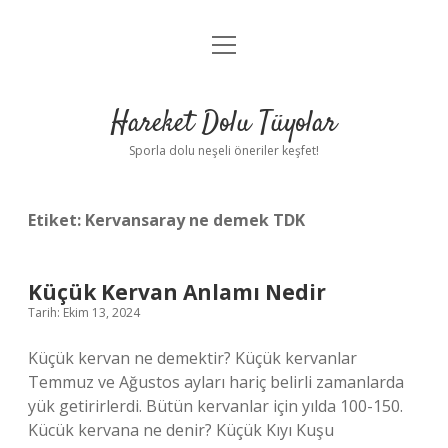
menüyü
Anasayfa
aç
Gizlilik Politikası
Hareket Dolu Tüyolar
Yasal Uyarı
Sporla dolu neşeli öneriler keşfet!
Hakkımızda
Etiket:
Kervansaray ne demek TDK
Küçük Kervan Anlamı Nedir
Tarih: Ekim 13, 2024
Küçük kervan ne demektir? Küçük kervanlar
Temmuz ve Ağustos ayları hariç belirli zamanlarda
yük getirirlerdi. Bütün kervanlar için yılda 100-150.
Kücük kervana ne denir? Küçük Kıyı Kuşu