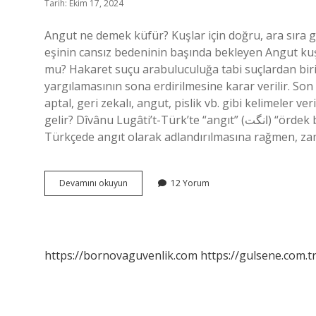
Tarih: Ekim 17, 2024
Angut ne demek küfür? Kuşlar için doğru, ara sıra g
eşinin cansız bedeninin başında bekleyen Angut ku
mu? Hakaret suçu arabuluculuğa tabi suçlardan biri
yargılamasının sona erdirilmesine karar verilir. Son
aptal, geri zekalı, angut, pislik vb. gibi kelimeler 
gelir? Dîvânu Lugâti’t-Türk’te “angıt” (انگت) “ördek benzeri kırmızı bir kuş” olarak tanımlanmaktadır. Eski
Türkçede angıt olarak adlandırılmasına rağmen, zam
Angut
Devamını okuyun
12 Yorum
Gibisin
Ne
Demek
https://bornovaguvenlik.com
https://gulsene.com.t