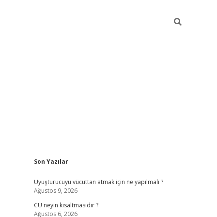
Sidebar
Son Yazılar
betexper güncel giriş
betexpergir.net
Uyuşturucuyu vücuttan atmak için ne yapılmalı ?
Ağustos 9, 2026
CU neyin kısaltmasıdır ?
Ağustos 6, 2026