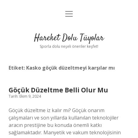
menüyü
Anasayfa
aç
Gizlilik Politikası
Hareket Dolu Tüyolar
Yasal Uyarı
Sporla dolu neşeli öneriler keşfet!
Hakkımızda
Etiket:
Kasko göçük düzeltmeyi karşılar mı
Göçük Düzeltme Belli Olur Mu
Tarih: Ekim 9, 2024
Göçük düzeltme iz kalır mı? Göçük onarım
çalışmaları ve son yıllarda kullanılan teknolojiler
aracın prestijine bu konuda önemli katkı
sağlamaktadır. Manyetik ve vakum teknolojisinin