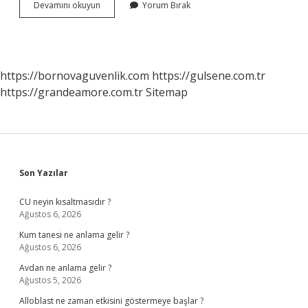
7
Devamını okuyun
Yorum Bırak
Osmanlı
Devletinde
Kadırgadan
Kalyona
Geçişte
https://bornovaguvenlik.com
https://gulsene.com.tr
Hangi
https://grandeamore.com.tr
Sitemap
Kuşatmanın
Beklenenden
Uzun
Sürmesi
Etkili
Olmuştur
Sidebar
Son Yazılar
CU neyin kısaltmasıdır ?
Ağustos 6, 2026
Kum tanesi ne anlama gelir ?
Ağustos 6, 2026
Avdan ne anlama gelir ?
Ağustos 5, 2026
Alloblast ne zaman etkisini göstermeye başlar ?