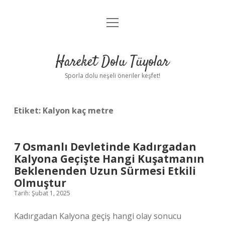
menüyü
Anasayfa
aç
Gizlilik Politikası
Hareket Dolu Tüyolar
Yasal Uyarı
Sporla dolu neşeli öneriler keşfet!
Hakkımızda
Etiket:
Kalyon kaç metre
7 Osmanlı Devletinde Kadırgadan
Kalyona Geçişte Hangi Kuşatmanın
Beklenenden Uzun Sürmesi Etkili
Olmuştur
Tarih: Şubat 1, 2025
Kadırgadan Kalyona geçiş hangi olay sonucu