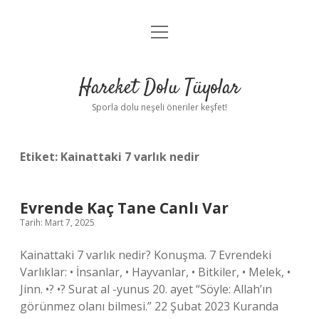
menüyü
Anasayfa
aç
Gizlilik Politikası
Hareket Dolu Tüyolar
Yasal Uyarı
Sporla dolu neşeli öneriler keşfet!
Hakkımızda
Etiket:
Kainattaki 7 varlık nedir
Evrende Kaç Tane Canlı Var
Tarih: Mart 7, 2025
Kainattaki 7 varlık nedir? Konuşma. 7 Evrendeki
Varlıklar: • İnsanlar, • Hayvanlar, • Bitkiler, • Melek, •
Jinn. •? •? Surat al -yunus 20. ayet “Söyle: Allah’ın
görünmez olanı bilmesi.” 22 Şubat 2023 Kuranda