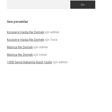
Arama
Son yorumlar
Koopere Hasta Ne Demek
için
admin
Koopere Hasta Ne Demek
için
Tuna
Mümza Ne Demek
için
admin
Mümza Ne Demek
için
Umut
1000 Sayısı Rakamla Nasıl Yazılır
için
admin
gir.net