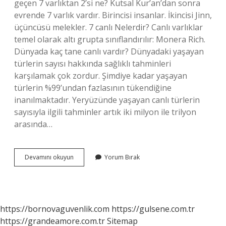
geçen 7 varlıktan 2’si ne? Kutsal Kur’an’dan sonra
evrende 7 varlık vardır. Birincisi insanlar. İkincisi Jinn,
üçüncüsü melekler. 7 canlı Nelerdir? Canlı varlıklar
temel olarak altı grupta sınıflandırılır: Monera Rich.
Dünyada kaç tane canlı vardır? Dünyadaki yaşayan
türlerin sayısı hakkında sağlıklı tahminleri
karşılamak çok zordur. Şimdiye kadar yaşayan
türlerin %99’undan fazlasının tükendiğine
inanılmaktadır. Yeryüzünde yaşayan canlı türlerin
sayısıyla ilgili tahminler artık iki milyon ile trilyon
arasında…
Evrende
Devamını okuyun
Yorum Bırak
Kaç
Tane
Canlı
Var
https://bornovaguvenlik.com
https://gulsene.com.tr
https://grandeamore.com.tr
Sitemap