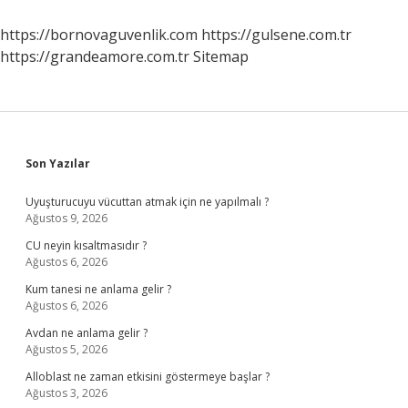
Ve
Organların
https://bornovaguvenlik.com
https://gulsene.com.tr
Görevleri
https://grandeamore.com.tr
Sitemap
Nelerdir
Sidebar
Son Yazılar
Uyuşturucuyu vücuttan atmak için ne yapılmalı ?
Ağustos 9, 2026
CU neyin kısaltmasıdır ?
Ağustos 6, 2026
Kum tanesi ne anlama gelir ?
Ağustos 6, 2026
Avdan ne anlama gelir ?
Ağustos 5, 2026
Alloblast ne zaman etkisini göstermeye başlar ?
Ağustos 3, 2026