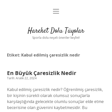
menüyü
Anasayfa
aç
Gizlilik Politikası
Hareket Dolu Tüyolar
Yasal Uyarı
Sporla dolu neşeli öneriler keşfet!
Hakkımızda
Etiket:
Kabul edilmiş çaresizlik nedir
En Büyük Çaresizlik Nedir
Tarih: Aralık 22, 2024
Kabul edilmiş çaresizlik nedir? Öğrenilmiş çaresizlik,
bir kişinin sürekli olarak olumsuz sonuçlarla
karşılaştığında gelecekte olumlu sonuçlar elde etme
becerisine olan güvenini kaybetmesidir. Bu