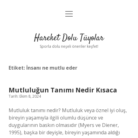
menüyü
Anasayfa
aç
Gizlilik Politikası
Hareket Dolu Tüyolar
Yasal Uyarı
Sporla dolu neşeli öneriler keşfet!
Hakkımızda
Etiket:
İnsanı ne mutlu eder
Mutluluğun Tanımı Nedir Kısaca
Tarih: Ekim 8, 2024
Mutluluk tanımı nedir? Mutluluk veya öznel iyi oluş,
bireyin yaşamıyla ilgili olumlu düşünce ve
duygularının baskın olmasıdır (Myers ve Diener,
1995), başka bir deyişle, bireyin yaşamında aldığı