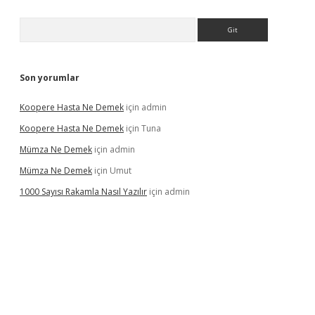
Arama
Son yorumlar
Koopere Hasta Ne Demek
için
admin
Koopere Hasta Ne Demek
için
Tuna
Mümza Ne Demek
için
admin
Mümza Ne Demek
için
Umut
1000 Sayısı Rakamla Nasıl Yazılır
için
admin
ş
betexpergir.net