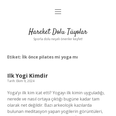
menüyü
Anasayfa
aç
Gizlilik Politikası
Hareket Dolu Tüyolar
Yasal Uyarı
Sporla dolu neşeli öneriler keşfet!
Hakkımızda
Etiket:
İlk önce pilates mi yoga mı
Ilk Yogi Kimdir
Tarih: Ekim 9, 2024
Yoga’yı ilk kim icat etti? Yogayı ilk kimin uyguladığı,
nerede ve nasıl ortaya çıktığı bugüne kadar tam
olarak net değildir. Bazı arkeolojik kazılarda
bulunan meditasyon yapan yogilerin görüntüleri,