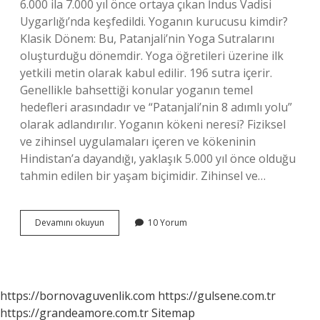
6.000 ila 7.000 yıl önce ortaya çıkan İndus Vadisi
Uygarlığı’nda keşfedildi. Yoganın kurucusu kimdir?
Klasik Dönem: Bu, Patanjali’nin Yoga Sutralarını
oluşturduğu dönemdir. Yoga öğretileri üzerine ilk
yetkili metin olarak kabul edilir. 196 sutra içerir.
Genellikle bahsettiği konular yoganın temel
hedefleri arasındadır ve “Patanjali’nin 8 adımlı yolu”
olarak adlandırılır. Yoganın kökeni neresi? Fiziksel
ve zihinsel uygulamaları içeren ve kökeninin
Hindistan’a dayandığı, yaklaşık 5.000 yıl önce olduğu
tahmin edilen bir yaşam biçimidir. Zihinsel ve…
Ilk
Devamını okuyun
10 Yorum
Yogi
Kimdir
https://bornovaguvenlik.com
https://gulsene.com.tr
https://grandeamore.com.tr
Sitemap