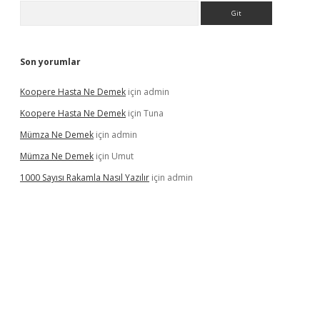
Arama
Son yorumlar
Koopere Hasta Ne Demek
için
admin
Koopere Hasta Ne Demek
için
Tuna
Mümza Ne Demek
için
admin
Mümza Ne Demek
için
Umut
1000 Sayısı Rakamla Nasıl Yazılır
için
admin
gir.net