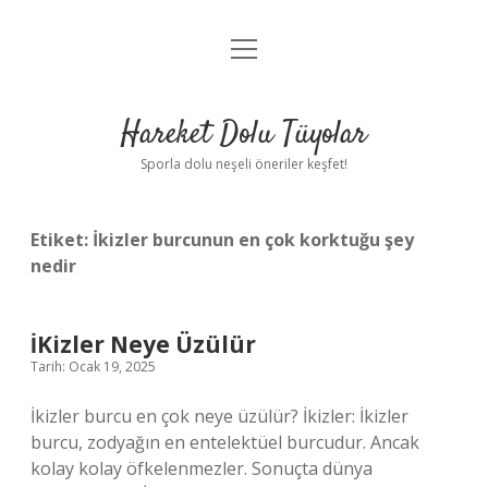
menüyü
Anasayfa
aç
Gizlilik Politikası
Hareket Dolu Tüyolar
Yasal Uyarı
Sporla dolu neşeli öneriler keşfet!
Hakkımızda
Etiket:
İkizler burcunun en çok korktuğu şey
nedir
İKizler Neye Üzülür
Tarih: Ocak 19, 2025
İkizler burcu en çok neye üzülür? İkizler: İkizler
burcu, zodyağın en entelektüel burcudur. Ancak
kolay kolay öfkelenmezler. Sonuçta dünya