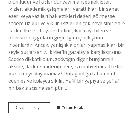
ölümlüdür ve İkizler dünyayı mahvetmek ister.
İkizler, akademik çalışmaları, yarattıkları bir sanat
eseri veya yazıları hak ettikleri değeri görmezse
sadece üzülür ve yıkılır. İkizler en çok neye sinirlenir?
İkizler: İkizler, hayatın tadını çıkarmayı bilen ve
olumsuz duyguların geçiciliğini içselleştiren
insanlardır. Ancak, yanlışlıkla onları yapmadıkları bir
şeyle suçlarsanız, İkizler’in gazabıyla karşılaşırsınız.
Sadece dikkatli olun, zodyağın diğer burçlarının
aksine, İkizler sinirlenip her şeyi mahvetmez. İkizler
burcu neye dayanamaz? Durağanlığa tahammül
edemez ve kolayca sıkılır. Hafif bir yapıya ve şeffaf
bir bakış açısına sahiptir.…
İKizler
Devamını okuyun
Yorum Bırak
Neye
Üzülür