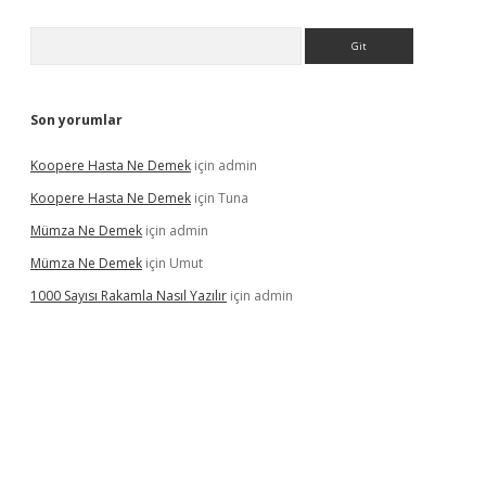
Arama
Son yorumlar
Koopere Hasta Ne Demek
için
admin
Koopere Hasta Ne Demek
için
Tuna
Mümza Ne Demek
için
admin
Mümza Ne Demek
için
Umut
1000 Sayısı Rakamla Nasıl Yazılır
için
admin
gir.net