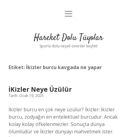
menüyü
Anasayfa
aç
Gizlilik Politikası
Hareket Dolu Tüyolar
Yasal Uyarı
Sporla dolu neşeli öneriler keşfet!
Hakkımızda
Etiket:
İkizler burcu kavgada ne yapar
İKizler Neye Üzülür
Tarih: Ocak 19, 2025
İkizler burcu en çok neye üzülür? İkizler: İkizler
burcu, zodyağın en entelektüel burcudur. Ancak
kolay kolay öfkelenmezler. Sonuçta dünya
ölümlüdür ve İkizler dünyayı mahvetmek ister.