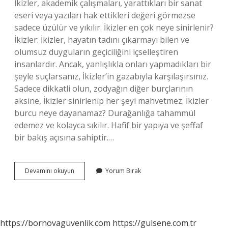
İkizler, akademik çalışmaları, yarattıkları bir sanat
eseri veya yazıları hak ettikleri değeri görmezse
sadece üzülür ve yıkılır. İkizler en çok neye sinirlenir?
İkizler: İkizler, hayatın tadını çıkarmayı bilen ve
olumsuz duyguların geçiciliğini içselleştiren
insanlardır. Ancak, yanlışlıkla onları yapmadıkları bir
şeyle suçlarsanız, İkizler’in gazabıyla karşılaşırsınız.
Sadece dikkatli olun, zodyağın diğer burçlarının
aksine, İkizler sinirlenip her şeyi mahvetmez. İkizler
burcu neye dayanamaz? Durağanlığa tahammül
edemez ve kolayca sıkılır. Hafif bir yapıya ve şeffaf
bir bakış açısına sahiptir.…
İKizler
Devamını okuyun
Yorum Bırak
Neye
Üzülür
https://bornovaguvenlik.com
https://gulsene.com.tr