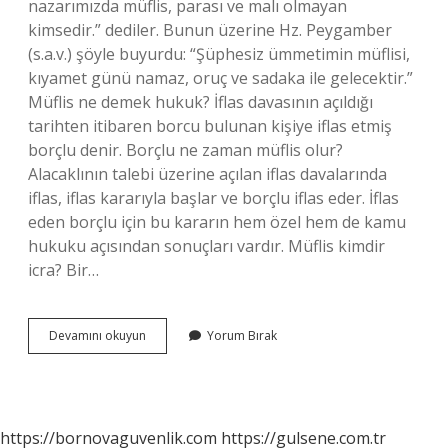
nazarımızda müflis, parası ve malı olmayan
kimsedir.” dediler. Bunun üzerine Hz. Peygamber
(s.a.v.) şöyle buyurdu: “Şüphesiz ümmetimin müflisi,
kıyamet günü namaz, oruç ve sadaka ile gelecektir.”
Müflis ne demek hukuk? İflas davasının açıldığı
tarihten itibaren borcu bulunan kişiye iflas etmiş
borçlu denir. Borçlu ne zaman müflis olur?
Alacaklının talebi üzerine açılan iflas davalarında
iflas, iflas kararıyla başlar ve borçlu iflas eder. İflas
eden borçlu için bu kararın hem özel hem de kamu
hukuku açısından sonuçları vardır. Müflis kimdir
icra? Bir…
Müflis
Devamını okuyun
Yorum Bırak
Etmek
Ne
Demek
https://bornovaguvenlik.com
https://gulsene.com.tr