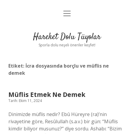
menüyü
Anasayfa
aç
Gizlilik Politikası
Hareket Dolu Tüyolar
Yasal Uyarı
Sporla dolu neşeli öneriler keşfet!
Hakkımızda
Etiket:
İcra dosyasında borçlu ve müflis ne
demek
Müflis Etmek Ne Demek
Tarih: Ekim 11, 2024
Dinimizde müflis nedir? Ebû Hüreyre (ra)’nin
rivayetine göre, Resûlullah (s.a.v.) bir gün: “Müflis
kimdir biliyor musunuz?” diye sordu. Ashabı: “Bizim