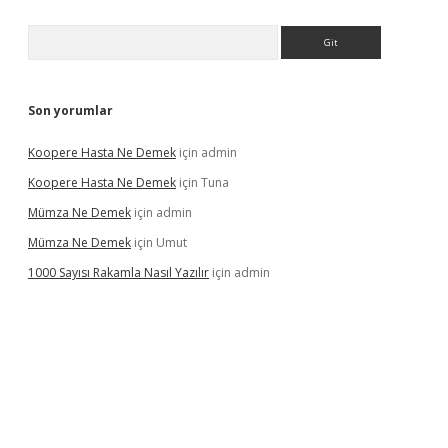
Arama
Son yorumlar
Koopere Hasta Ne Demek
için
admin
Koopere Hasta Ne Demek
için
Tuna
Mümza Ne Demek
için
admin
Mümza Ne Demek
için
Umut
1000 Sayısı Rakamla Nasıl Yazılır
için
admin
gir.net