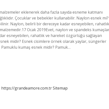
 malzemeler eklenerek daha fazla sayıda esneme katmanı
ğlıklıdır. Çocuklar ve bebekler kullanabilir. Naylon esnek mi?
inir. Naylon, belirli bir dereceye kadar esneyebilen, rahatlı
r malzemedir.17 Ocak 2019Evet, naylon ve spandeks kumaşla
 kadar esneyebilen, rahatlık ve hareket özgürlüğü sağlayan
snek midir? Esnek cisimlere örnek olarak yaylar, süngerler
mi? Pamuklu kumaş esnek midir? Pamuk…
r
https://grandeamore.com.tr
Sitemap