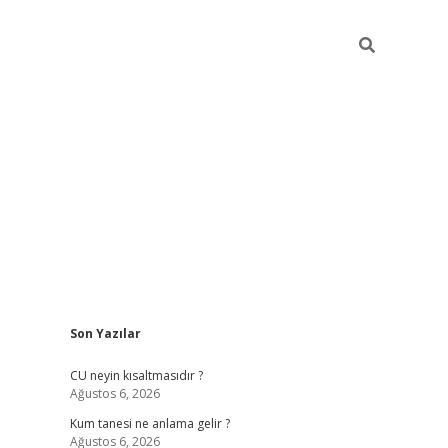
Sidebar
Son Yazılar
betexper güncel giriş
betexpergir.net
CU neyin kısaltmasıdır ?
Ağustos 6, 2026
Kum tanesi ne anlama gelir ?
Ağustos 6, 2026