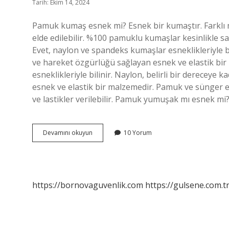
Tarih: Ekim 14, 2024
Pamuk kumaş esnek mi? Esnek bir kumaştır. Farklı
elde edilebilir. %100 pamuklu kumaşlar kesinlikle sa
Evet, naylon ve spandeks kumaşlar esneklikleriyle bil
ve hareket özgürlüğü sağlayan esnek ve elastik bi
esneklikleriyle bilinir. Naylon, belirli bir dereceye
esnek ve elastik bir malzemedir. Pamuk ve sünger e
ve lastikler verilebilir. Pamuk yumuşak mı esnek 
Pamuk
Devamını okuyun
10 Yorum
Esnek
Mi
Değil
Mi
https://bornovaguvenlik.com
https://gulsene.com.t