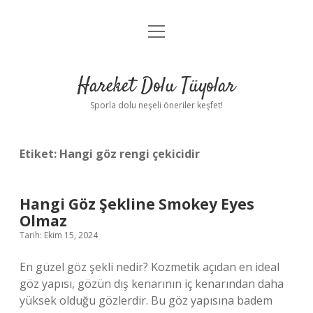
menüyü
Anasayfa
aç
Gizlilik Politikası
Hareket Dolu Tüyolar
Yasal Uyarı
Sporla dolu neşeli öneriler keşfet!
Hakkımızda
Etiket:
Hangi göz rengi çekicidir
Hangi Göz Şekline Smokey Eyes
Olmaz
Tarih: Ekim 15, 2024
En güzel göz şekli nedir? Kozmetik açıdan en ideal
göz yapısı, gözün dış kenarının iç kenarından daha
yüksek olduğu gözlerdir. Bu göz yapısına badem