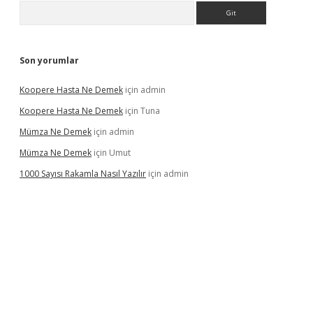
Arama
Son yorumlar
Koopere Hasta Ne Demek
için
admin
Koopere Hasta Ne Demek
için
Tuna
Mümza Ne Demek
için
admin
Mümza Ne Demek
için
Umut
1000 Sayısı Rakamla Nasıl Yazılır
için
admin
gir.net