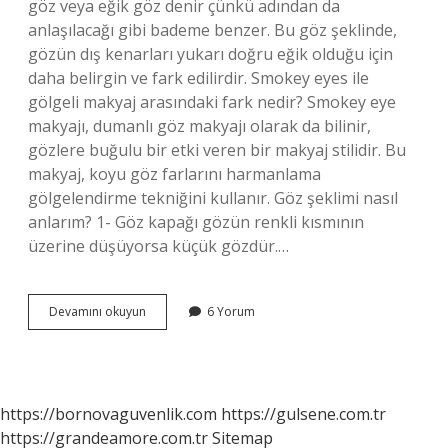
göz veya eğik göz denir çünkü adından da
anlaşılacağı gibi bademe benzer. Bu göz şeklinde,
gözün dış kenarları yukarı doğru eğik olduğu için
daha belirgin ve fark edilirdir. Smokey eyes ile
gölgeli makyaj arasındaki fark nedir? Smokey eye
makyajı, dumanlı göz makyajı olarak da bilinir,
gözlere buğulu bir etki veren bir makyaj stilidir. Bu
makyaj, koyu göz farlarını harmanlama
gölgelendirme tekniğini kullanır. Göz şeklimi nasıl
anlarım? 1- Göz kapağı gözün renkli kısmının
üzerine düşüyorsa küçük gözdür.…
Hangi
Devamını okuyun
6 Yorum
Göz
Şekline
Smokey
Eyes
Olmaz
https://bornovaguvenlik.com
https://gulsene.com.tr
https://grandeamore.com.tr
Sitemap