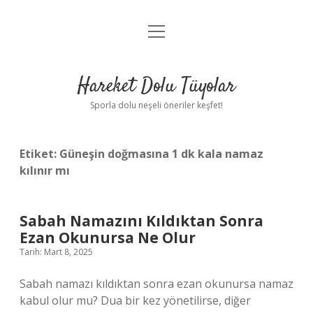
menüyü
Anasayfa
aç
Gizlilik Politikası
Hareket Dolu Tüyolar
Yasal Uyarı
Sporla dolu neşeli öneriler keşfet!
Hakkımızda
Etiket:
Güneşin doğmasına 1 dk kala namaz
kılınır mı
Sabah Namazını Kıldıktan Sonra
Ezan Okunursa Ne Olur
Tarih: Mart 8, 2025
Sabah namazı kıldıktan sonra ezan okunursa namaz
kabul olur mu? Dua bir kez yönetilirse, diğer