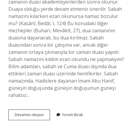
zamanın duası akademisyenlerden sonra okunur.
Duaya olduğu yerde devam etmeniz önerilir. Sabah
namazını kılarken ezan okunursa namaz bozulur
mu? (Kasânî, Bedâi, I, 124) Bu konudaki diğer
mezhepler (Buhari, Mevâkît, 27), dua zamanının
duasına dayanarak, bu dua kırılmaz. Sabah
duasından sonra bir çatışma var, ancak diğer
zamanın ortaya çıkmasıyla bir zaman duası yapılır.
Sabah namazını kıldım ezan okundu ne yapmalıyım?
Bilim adamları, sabah ve Cuma duası dışında dua
ettikleri zaman duası üzerinde hemfikirler. Sabah
namazında, Hadislere dayanan İmam Abu Hanif,
güneşin doğuşunda güneşin doğuşunun güneşi
rahatsız…
Sabah
Devamını okuyun
Yorum Bırak
Namazını
Kıldıktan
Sonra