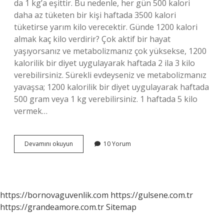
da 1 kg’a eşittir. Bu nedenle, her gün 500 kalori
daha az tüketen bir kişi haftada 3500 kalori
tüketirse yarım kilo verecektir. Günde 1200 kalori
almak kaç kilo verdirir? Çok aktif bir hayat
yaşıyorsanız ve metabolizmanız çok yüksekse, 1200
kalorilik bir diyet uygulayarak haftada 2 ila 3 kilo
verebilirsiniz. Sürekli evdeyseniz ve metabolizmanız
yavaşsa; 1200 kalorilik bir diyet uygulayarak haftada
500 gram veya 1 kg verebilirsiniz. 1 haftada 5 kilo
vermek…
Günde
Devamını okuyun
10 Yorum
1000
Kalori
Ile
Kilo
Verilir
https://bornovaguvenlik.com
https://gulsene.com.tr
Mi
https://grandeamore.com.tr
Sitemap