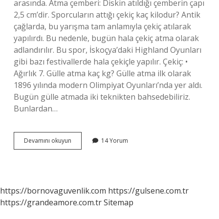
arasında. Atma çemberi: Diskin atıldığı çemberin çapı
2,5 cm’dir. Sporcuların attığı çekiç kaç kilodur? Antik
çağlarda, bu yarışma tam anlamıyla çekiç atılarak
yapılırdı. Bu nedenle, bugün hala çekiç atma olarak
adlandırılır. Bu spor, İskoçya’daki Highland Oyunları
gibi bazı festivallerde hala çekiçle yapılır. Çekiç: •
Ağırlık 7. Gülle atma kaç kg? Gülle atma ilk olarak
1896 yılında modern Olimpiyat Oyunları’nda yer aldı.
Bugün gülle atmada iki teknikten bahsedebiliriz.
Bunlardan…
Cirit
Devamını okuyun
14 Yorum
Atma
Kaç
Kg
https://bornovaguvenlik.com
https://gulsene.com.tr
https://grandeamore.com.tr
Sitemap