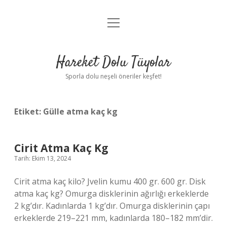
menüyü
Anasayfa
aç
Gizlilik Politikası
Hareket Dolu Tüyolar
Yasal Uyarı
Sporla dolu neşeli öneriler keşfet!
Hakkımızda
Etiket:
Gülle atma kaç kg
Cirit Atma Kaç Kg
Tarih: Ekim 13, 2024
Cirit atma kaç kilo? Jvelin kumu 400 gr. 600 gr. Disk
atma kaç kg? Omurga disklerinin ağırlığı erkeklerde
2 kg’dır. Kadınlarda 1 kg’dır. Omurga disklerinin çapı
erkeklerde 219–221 mm, kadınlarda 180–182 mm’dir.