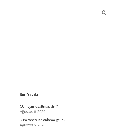
Sidebar
Son Yazılar
betexper güncel giriş
betexpergir.net
CU neyin kısaltmasıdır ?
Ağustos 6, 2026
Kum tanesi ne anlama gelir ?
Ağustos 6, 2026