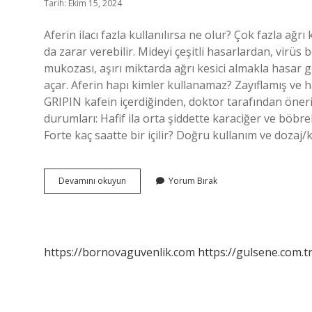
Tarih: Ekim 15, 2024
Aferin ilacı fazla kullanılırsa ne olur? Çok fazla ağr
da zarar verebilir. Mideyi çeşitli hasarlardan, virü
mukozası, aşırı miktarda ağrı kesici almakla hasar g
açar. Aferin hapı kimler kullanamaz? Zayıflamış ve ha
GRIPIN kafein içerdiğinden, doktor tarafından öneri
durumları: Hafif ila orta şiddette karaciğer ve böbrek
Forte kaç saatte bir içilir? Doğru kullanım ve dozaj/
Aferin
Devamını okuyun
Yorum Bırak
Forte
Içmek
Zararlı
Mı
https://bornovaguvenlik.com
https://gulsene.com.t