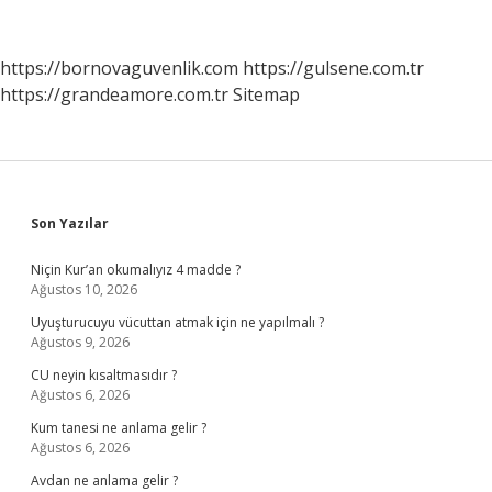
Olur
Mu
https://bornovaguvenlik.com
https://gulsene.com.tr
https://grandeamore.com.tr
Sitemap
Sidebar
Son Yazılar
Niçin Kur’an okumalıyız 4 madde ?
Ağustos 10, 2026
Uyuşturucuyu vücuttan atmak için ne yapılmalı ?
Ağustos 9, 2026
CU neyin kısaltmasıdır ?
Ağustos 6, 2026
Kum tanesi ne anlama gelir ?
Ağustos 6, 2026
Avdan ne anlama gelir ?