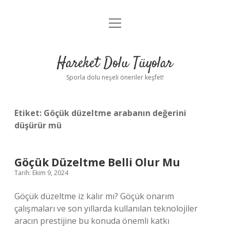
menüyü
Anasayfa
aç
Gizlilik Politikası
Hareket Dolu Tüyolar
Yasal Uyarı
Sporla dolu neşeli öneriler keşfet!
Hakkımızda
Etiket:
Göçük düzeltme arabanın değerini
düşürür mü
Göçük Düzeltme Belli Olur Mu
Tarih: Ekim 9, 2024
Göçük düzeltme iz kalır mı? Göçük onarım
çalışmaları ve son yıllarda kullanılan teknolojiler
aracın prestijine bu konuda önemli katkı