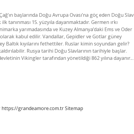
a Çağ’ın başlarında Doğu Avrupa Ovası’na göç eden Doğu Slav
ak ilk tanınması 15. yüzyıla dayanmaktadır. Germen ırkı
Danimarka yarımadasında ve Kuzey Almanya’daki Ems ve Oder
larak kabul edilir. Vandallar, Gepidler ve Gotlar güney
y Baltık kıyılarını fethettiler. Ruslar kimin soyundan gelir?
ldırılabilir. Rusya tarihi Doğu Slavlarının tarihiyle başlar.
vletinin Vikingler tarafından yönetildiği 862 yılına dayanır.
r
https://grandeamore.com.tr
Sitemap