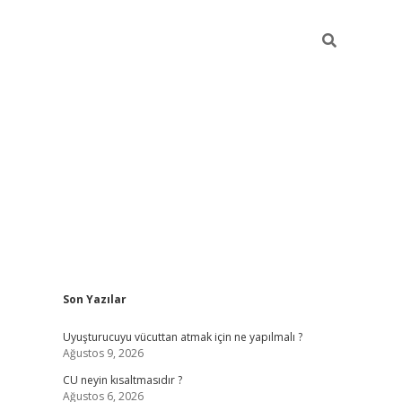
Sidebar
Son Yazılar
betexper güncel giriş
betexpergir.net
Uyuşturucuyu vücuttan atmak için ne yapılmalı ?
Ağustos 9, 2026
CU neyin kısaltmasıdır ?
Ağustos 6, 2026