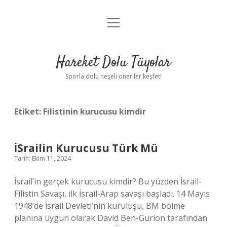
menüyü
Anasayfa
aç
Gizlilik Politikası
Hareket Dolu Tüyolar
Yasal Uyarı
Sporla dolu neşeli öneriler keşfet!
Hakkımızda
Etiket:
Filistinin kurucusu kimdir
İSrailin Kurucusu Türk Mü
Tarih: Ekim 11, 2024
İsrail’in gerçek kurucusu kimdir? Bu yüzden İsrail-
Filistin Savaşı, ilk İsrail-Arap savaşı başladı. 14 Mayıs
1948’de İsrail Devleti’nin kuruluşu, BM bölme
planına uygun olarak David Ben-Gurion tarafından