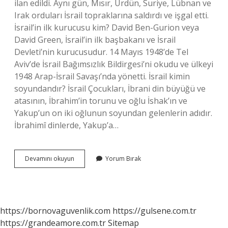
ilan edildi. Aynı gün, Mısır, Ürdün, Suriye, Lübnan ve
Irak orduları İsrail topraklarına saldırdı ve işgal etti.
İsrail’in ilk kurucusu kim? David Ben-Gurion veya
David Green, İsrail’in ilk başbakanı ve İsrail
Devleti’nin kurucusudur. 14 Mayıs 1948’de Tel
Aviv’de İsrail Bağımsızlık Bildirgesi’ni okudu ve ülkeyi
1948 Arap-İsrail Savaşı’nda yönetti. İsrail kimin
soyundandır? İsrail Çocukları, İbrani din büyüğü ve
atasının, İbrahim’in torunu ve oğlu İshak’ın ve
Yakup’un on iki oğlunun soyundan gelenlerin adıdır.
İbrahimî dinlerde, Yakup’a…
İSrailin
Devamını okuyun
Yorum Bırak
Kurucusu
Türk
Mü
https://bornovaguvenlik.com
https://gulsene.com.tr
https://grandeamore.com.tr
Sitemap