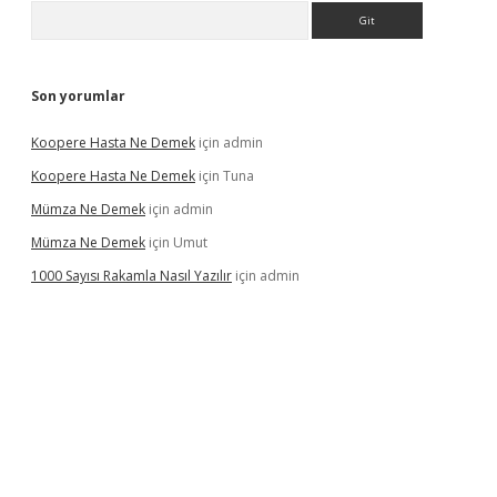
Arama
Son yorumlar
Koopere Hasta Ne Demek
için
admin
Koopere Hasta Ne Demek
için
Tuna
Mümza Ne Demek
için
admin
Mümza Ne Demek
için
Umut
1000 Sayısı Rakamla Nasıl Yazılır
için
admin
gir.net