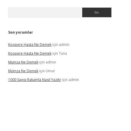
Arama
Son yorumlar
Koopere Hasta Ne Demek
için
admin
Koopere Hasta Ne Demek
için
Tuna
Mümza Ne Demek
için
admin
Mümza Ne Demek
için
Umut
1000 Sayısı Rakamla Nasıl Yazılır
için
admin
gir.net