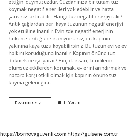
ettiğini duymuşuzdur. Cüzdanınıza bir tutam tuz
koymak negatif enerjileri yok edebilir ve hatta
şansınızı artırabilir. Hangi tuz negatif enerjiyi alır?
Antik çağlardan beri kaya tuzunun negatif enerjiyi
yok ettiğine inanılır. Evinizde negatif enerjinin
hüküm sürdüğüne inanıyorsanız, ön kapının
yakınına kaya tuzu koyabilirsiniz. Bu tuzun evi ve ev
halkını koruduğuna inanılır. Kapının önüne tuz
dökmek ne işe yarar? Birçok insan, kendilerini
olumsuz etkilerden korumak, evlerini arındırmak ve
nazara karşı etkili olmak için kapının önüne tuz
koyma geleneğini…
Cüzdana
Devamını okuyun
14 Yorum
Tuz
Koymak
Ne
Işe
Yarar
https://bornovaguvenlik.com
https://gulsene.com.tr