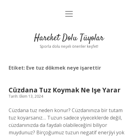
menüyü
Anasayfa
aç
Gizlilik Politikası
Hareket Dolu Tüyolar
Yasal Uyarı
Sporla dolu neşeli öneriler keşfet!
Hakkımızda
Etiket:
Eve tuz dökmek neye işarettir
Cüzdana Tuz Koymak Ne Işe Yarar
Tarih: Ekim 13, 2024
Cüzdana tuz neden konur? Cüzdanınıza bir tutam
tuz koyarsanız… Tuzun sadece yiyeceklerde değil,
cüzdanınızda da faydalı olabileceğini biliyor
muydunuz? Birçoğumuz tuzun negatif enerjiyi yok