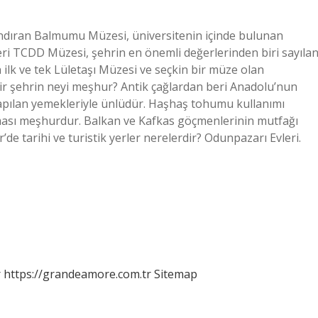
dıran Balmumu Müzesi, üniversitenin içinde bulunan
eri TCDD Müzesi, şehrin en önemli değerlerinden biri sayıla
 ilk ve tek Lületaşı Müzesi ve seçkin bir müze olan
r şehrin neyi meşhur? Antik çağlardan beri Anadolu’nun
apılan yemekleriyle ünlüdür. Haşhaş tohumu kullanımı
rması meşhurdur. Balkan ve Kafkas göçmenlerinin mutfağı
’de tarihi ve turistik yerler nerelerdir? Odunpazarı Evleri.
r
https://grandeamore.com.tr
Sitemap