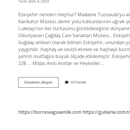
Tarih: Ekim 9, 2024
Eskişehir nereleri meşhur? Madame Tussauds’yu an
Karikatür Müzesi, demir yolu tutkunlarının uğrak y
Lületaşı’nın her türlüsünü görebileceğiniz dünyanın
Odunpazarı Çağdaş Cam Sanatları Müzesi… Eskişehi
buğday ambarı olarak bilinen Eskişehir, unundan y
yaygındır. Haşhaş ve cevizli ekmek ve haşhaşlı bu
şehrin mutfağını büyük ölçüde etkilemiştir. Eskişehir
228. … Midas Anıtı Anıtlar ve Heykeller.…
Eskişehir
Devamını okuyun
10 Yorum
Nereleri
Ünlü
https://bornovaguvenlik.com
https://gulsene.com.t