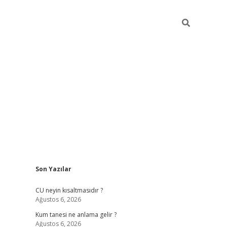
Sidebar
Son Yazılar
betexper güncel giriş
betexpergir.net
CU neyin kısaltmasıdır ?
Ağustos 6, 2026
Kum tanesi ne anlama gelir ?
Ağustos 6, 2026