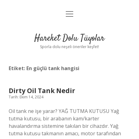
menüyü
Anasayfa
aç
Gizlilik Politikası
Hareket Dolu Tüyolar
Yasal Uyarı
Sporla dolu neşeli öneriler keşfet!
Hakkımızda
Etiket:
En güçlü tank hangisi
Dirty Oil Tank Nedir
Tarih: Ekim 14, 2024
Oil tank ne işe yarar? YAĞ TUTMA KUTUSU Yağ
tutma kutusu, bir arabanın kam/karter
havalandırma sistemine takılan bir cihazdır. Yağ
tutma kutusu takmanın amacı, motor tarafından