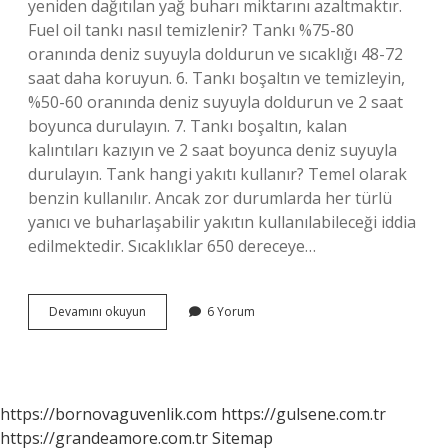
yeniden dağıtılan yağ buharı miktarını azaltmaktır.
Fuel oil tankı nasıl temizlenir? Tankı %75-80
oranında deniz suyuyla doldurun ve sıcaklığı 48-72
saat daha koruyun. 6. Tankı boşaltın ve temizleyin,
%50-60 oranında deniz suyuyla doldurun ve 2 saat
boyunca durulayın. 7. Tankı boşaltın, kalan
kalıntıları kazıyın ve 2 saat boyunca deniz suyuyla
durulayın. Tank hangi yakıtı kullanır? Temel olarak
benzin kullanılır. Ancak zor durumlarda her türlü
yanıcı ve buharlaşabilir yakıtın kullanılabileceği iddia
edilmektedir. Sıcaklıklar 650 dereceye…
Dirty
Devamını okuyun
6 Yorum
Oil
Tank
Nedir
https://bornovaguvenlik.com
https://gulsene.com.tr
https://grandeamore.com.tr
Sitemap