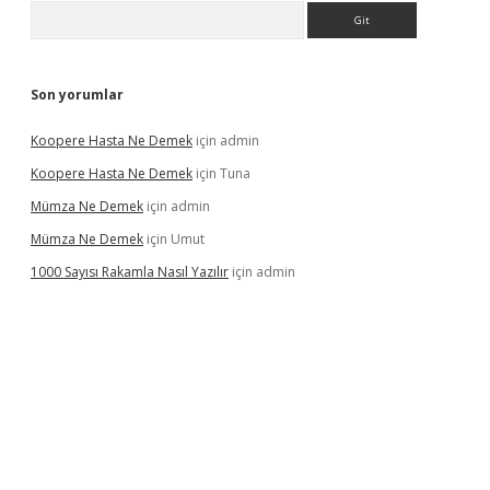
Arama
Son yorumlar
Koopere Hasta Ne Demek
için
admin
Koopere Hasta Ne Demek
için
Tuna
Mümza Ne Demek
için
admin
Mümza Ne Demek
için
Umut
1000 Sayısı Rakamla Nasıl Yazılır
için
admin
l giriş
betexpergir.net