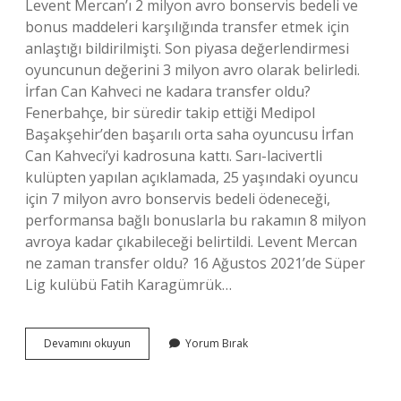
Levent Mercan’ı 2 milyon avro bonservis bedeli ve
bonus maddeleri karşılığında transfer etmek için
anlaştığı bildirilmişti. Son piyasa değerlendirmesi
oyuncunun değerini 3 milyon avro olarak belirledi.
İrfan Can Kahveci ne kadara transfer oldu?
Fenerbahçe, bir süredir takip ettiği Medipol
Başakşehir’den başarılı orta saha oyuncusu İrfan
Can Kahveci’yi kadrosuna kattı. Sarı-lacivertli
kulüpten yapılan açıklamada, 25 yaşındaki oyuncu
için 7 milyon avro bonservis bedeli ödeneceği,
performansa bağlı bonuslarla bu rakamın 8 milyon
avroya kadar çıkabileceği belirtildi. Levent Mercan
ne zaman transfer oldu? 16 Ağustos 2021’de Süper
Lig kulübü Fatih Karagümrük…
Levent
Devamını okuyun
Yorum Bırak
Mercan
Ne
Kadara