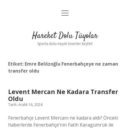
menüyü
Anasayfa
aç
Gizlilik Politikası
Hareket Dolu Tüyolar
Yasal Uyarı
Sporla dolu neşeli öneriler keşfet!
Hakkımızda
Etiket:
Emre Belözoğlu Fenerbahçeye ne zaman
transfer oldu
Levent Mercan Ne Kadara Transfer
Oldu
Tarih: Aralık 16, 2024
Fenerbahçe Levent Mercanı ne kadara aldı? Önceki
haberlerde Fenerbahçe’nin Fatih Karagümrük ile