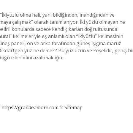
İkiyüzlü olma hali, yani bildiğinden, inandığından ve
aya çalışmak” olarak tanımlanıyor. İki yüzlü olmayan ne
elirli konularda sadece kendi çıkarları doğrultusunda
urai” kelimeleriyle eş anlamlı olan “ikiyüzlü” kelimesinin
 güneş paneli, ön ve arka tarafından güneş ışığına maruz
. Dikdörtgen yüz ne demek? Bu yüz uzun ve köşelidir, geniş bi
duğu izlenimini azaltmak için…
r
https://grandeamore.com.tr
Sitemap