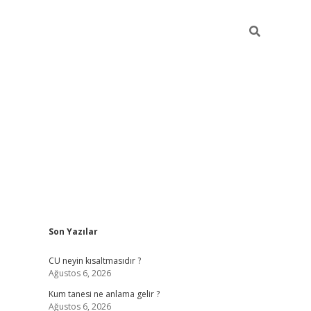
Sidebar
Son Yazılar
betexper güncel giriş
betexpergir.net
CU neyin kısaltmasıdır ?
Ağustos 6, 2026
Kum tanesi ne anlama gelir ?
Ağustos 6, 2026