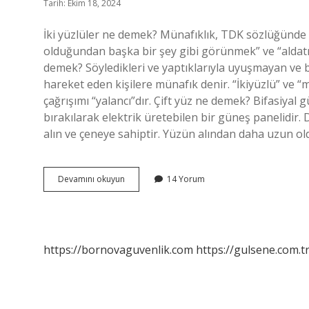
Tarih: Ekim 18, 2024
İki yüzlüler ne demek? Münafıklık, TDK sözlüğünde “
olduğundan başka bir şey gibi görünmek” ve “aldatm
demek? Söyledikleri ve yaptıklarıyla uyuşmayan ve b
hareket eden kişilere münafık denir. “İkiyüzlü” ve “m
çağrışımı “yalancı”dır. Çift yüz ne demek? Bifasiyal
bırakılarak elektrik üretebilen bir güneş panelidir
alın ve çeneye sahiptir. Yüzün alından daha uzun ol
Iki
Devamını okuyun
14 Yorum
Yüz
Ne
Demek
https://bornovaguvenlik.com
https://gulsene.com.t