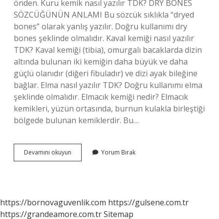
önden. Kuru kemik nasıl yazılır TDK? DRY BONES
SÖZCÜĞÜNÜN ANLAMI Bu sözcük sıklıkla “dryed
bones” olarak yanlış yazılır. Doğru kullanımı dry
bones şeklinde olmalıdır. Kaval kemiği nasıl yazılır
TDK? Kaval kemiği (tibia), omurgalı bacaklarda dizin
altında bulunan iki kemiğin daha büyük ve daha
güçlü olanıdır (diğeri fibuladır) ve dizi ayak bileğine
bağlar. Elma nasıl yazılır TDK? Doğru kullanımı elma
şeklinde olmalıdır. Elmacık kemiği nedir? Elmacık
kemikleri, yüzün ortasında, burnun kulakla birleştiği
bölgede bulunan kemiklerdir. Bu…
Elmacık
Devamını okuyun
Yorum Bırak
Kemiği
Nasıl
Yazılır
Tdk
https://bornovaguvenlik.com
https://gulsene.com.tr
https://grandeamore.com.tr
Sitemap