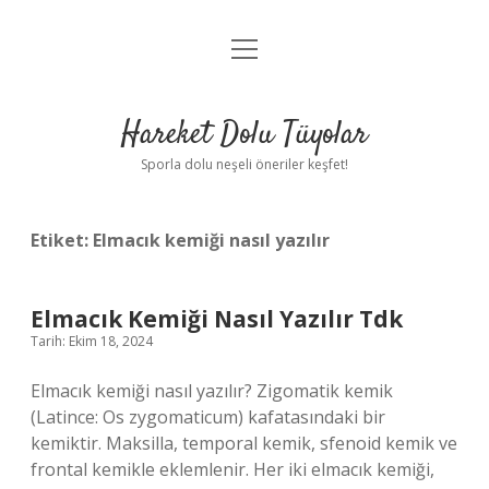
menüyü
Anasayfa
aç
Gizlilik Politikası
Hareket Dolu Tüyolar
Yasal Uyarı
Sporla dolu neşeli öneriler keşfet!
Hakkımızda
Etiket:
Elmacık kemiği nasıl yazılır
Elmacık Kemiği Nasıl Yazılır Tdk
Tarih: Ekim 18, 2024
Elmacık kemiği nasıl yazılır? Zigomatik kemik
(Latince: Os zygomaticum) kafatasındaki bir
kemiktir. Maksilla, temporal kemik, sfenoid kemik ve
frontal kemikle eklemlenir. Her iki elmacık kemiği,