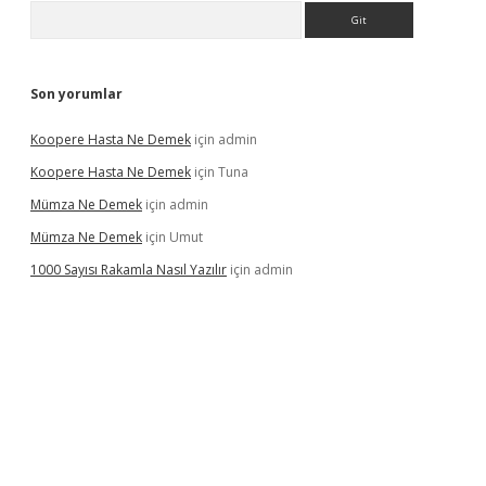
Arama
Son yorumlar
Koopere Hasta Ne Demek
için
admin
Koopere Hasta Ne Demek
için
Tuna
Mümza Ne Demek
için
admin
Mümza Ne Demek
için
Umut
1000 Sayısı Rakamla Nasıl Yazılır
için
admin
gir.net