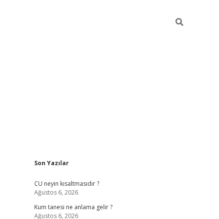
Sidebar
Son Yazılar
betexper güncel giriş
betexpergir.net
CU neyin kısaltmasıdır ?
Ağustos 6, 2026
Kum tanesi ne anlama gelir ?
Ağustos 6, 2026