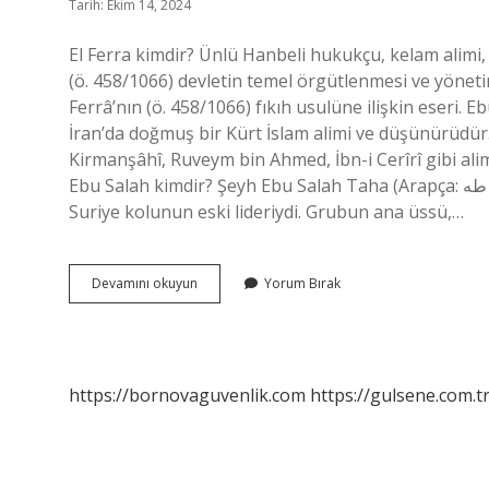
Tarih: Ekim 14, 2024
El Ferra kimdir? Ünlü Hanbeli hukukçu, kelam alimi,
(ö. 458/1066) devletin temel örgütlenmesi ve yönetimi
Ferrâ’nın (ö. 458/1066) fıkıh usulüne ilişkin eseri. 
İran’da doğmuş bir Kürt İslam alimi ve düşünürüdür.
Kirmanşâhî, Ruveym bin Ahmed, İbn-i Cerîrî gibi aliml
Ebu Salah kimdir? Şeyh Ebu Salah Taha (Arapça: الشيخ ابو صلاح طه‎), Suriye’de Hamas olarak bilinen Hamas’ın
Suriye kolunun eski lideriydi. Grubun ana üssü,…
Ebu
Devamını okuyun
Yorum Bırak
Ya
La
Kimdir
https://bornovaguvenlik.com
https://gulsene.com.t