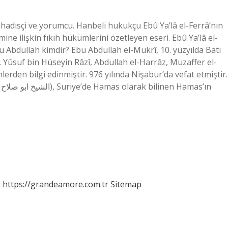
 hadisçi ve yorumcu. Hanbeli hukukçu Ebû Ya’lâ el-Ferrâ’nın
ne ilişkin fıkıh hükümlerini özetleyen eseri. Ebû Ya’lâ el-
Ebu Abdullah kimdir? Ebu Abdullah el-Mukrî, 10. yüzyılda Batı
 Yûsuf bin Hüseyin Râzî, Abdullah el-Harrâz, Muzaffer el-
erden bilgi edinmiştir. 976 yılında Nişabur’da vefat etmiştir.
r
https://grandeamore.com.tr
Sitemap