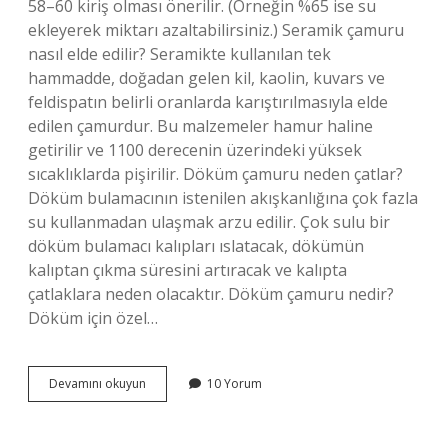
58–60 kiriş olması önerilir. (Örneğin %65 ise su
ekleyerek miktarı azaltabilirsiniz.) Seramik çamuru
nasıl elde edilir? Seramikte kullanılan tek
hammadde, doğadan gelen kil, kaolin, kuvars ve
feldispatın belirli oranlarda karıştırılmasıyla elde
edilen çamurdur. Bu malzemeler hamur haline
getirilir ve 1100 derecenin üzerindeki yüksek
sıcaklıklarda pişirilir. Döküm çamuru neden çatlar?
Döküm bulamacının istenilen akışkanlığına çok fazla
su kullanmadan ulaşmak arzu edilir. Çok sulu bir
döküm bulamacı kalıpları ıslatacak, dökümün
kalıptan çıkma süresini artıracak ve kalıpta
çatlaklara neden olacaktır. Döküm çamuru nedir?
Döküm için özel…
Seramik
Devamını okuyun
10 Yorum
Döküm
Çamuru
Nasıl