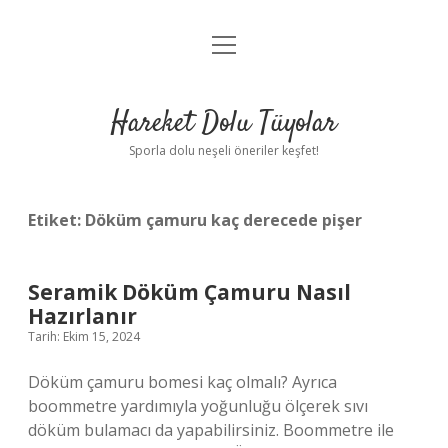
menüyü
Anasayfa
aç
Gizlilik Politikası
Hareket Dolu Tüyolar
Yasal Uyarı
Sporla dolu neşeli öneriler keşfet!
Hakkımızda
Etiket:
Döküm çamuru kaç derecede pişer
Seramik Döküm Çamuru Nasıl
Hazırlanır
Tarih: Ekim 15, 2024
Döküm çamuru bomesi kaç olmalı? Ayrıca
boommetre yardımıyla yoğunluğu ölçerek sıvı
döküm bulamacı da yapabilirsiniz. Boommetre ile