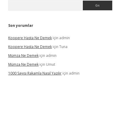
Arama
Son yorumlar
Koopere Hasta Ne Demek
için
admin
Koopere Hasta Ne Demek
için
Tuna
Mümza Ne Demek
için
admin
Mümza Ne Demek
için
Umut
1000 Sayısı Rakamla Nasıl Yazılır
için
admin
gir.net