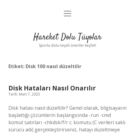
menüyü
Anasayfa
aç
Gizlilik Politikası
Hareket Dolu Tüyolar
Yasal Uyarı
Sporla dolu neşeli öneriler keşfet!
Hakkımızda
Etiket:
Disk 100 nasıl düzeltilir
Disk Hataları Nasıl Onarılır
Tarih: Mart 7, 2025
Disk hatası nasıl düzeltilir? Genel olarak, bilgisayarın
başlattığı çözümlerin başlangıcında -run -cmd
komut satırları -chkdsk/f/r c: komutu (C verileri saklı
sürücü adı) gerçekleştirirseniz, hatayı düzeltmeye