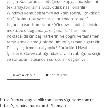
çalışın. Kod taraması bittiğinde, kopyalama işlemini
tekrarlayabilirsiniz. Bozuk disk nasıl onarılır?
Windows komut sistemini açtıktan sonra, ” chkdsk c:
/r /f ” komutunu yazmalı ve ardından ” enter ”
tuşuna basın. Komutunuz Windows sabit diskinizin
mektubu olduğunda yazdığınız ” C ” harfi. Bu
noktada, diskin baş harflerini ve doğru ve tamamen
tamir etmek istediğiniz bölümünü yazmanız gerekir.
Disk iyileştirme nasıl yapılır? Sürücüleri Nasıl
İyileştirir: Görev çubuğundaki arama çubuğunu seçin
ve sonuçlar listesinden sürücüleri dağıtın ve…
Disk
Devamını okuyun
Yorum Bırak
Hataları
Nasıl
Onarılır
https://bornovaguvenlik.com
https://gulsene.com.tr
https://grandeamore.com.tr
Sitemap