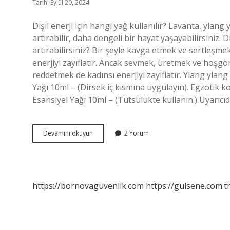
Tarih: Eylül 20, 2024
Dişil enerji için hangi yağ kullanılır? Lavanta, ylang
artırabilir, daha dengeli bir hayat yaşayabilirsiniz. Di
artırabilirsiniz? Bir şeyle kavga etmek ve sertleşme
enerjiyi zayıflatır. Ancak sevmek, üretmek ve hoşgörü
reddetmek de kadınsı enerjiyi zayıflatır. Ylang ylang 
Yağı 10ml – (Dirsek iç kısmına uygulayın). Egzotik kok
Esansiyel Yağı 10ml – (Tütsülükte kullanın.) Uyarıcıdı
Dişil
Devamını okuyun
2 Yorum
Enerjiyi
Hangi
Yağ
Artırır
https://bornovaguvenlik.com
https://gulsene.com.t