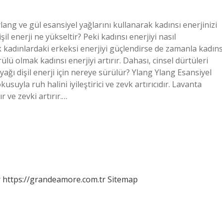
 ylang ve gül esansiyel yağlarını kullanarak kadınsı enerjinizi
şil enerji ne yükseltir? Peki kadınsı enerjiyi nasıl
k kadınlardaki erkeksi enerjiyi güçlendirse de zamanla kadıns
lü olmak kadınsı enerjiyi artırır. Dahası, cinsel dürtüleri
yağı dişil enerji için nereye sürülür? Ylang Ylang Esansiyel
usuyla ruh halini iyileştirici ve zevk artırıcıdır. Lavanta
r ve zevki artırır.…
r
https://grandeamore.com.tr
Sitemap