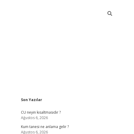
Sidebar
Son Yazılar
betexper güncel giriş
betexpergir.net
CU neyin kısaltmasıdır ?
Ağustos 6, 2026
Kum tanesi ne anlama gelir ?
Ağustos 6, 2026