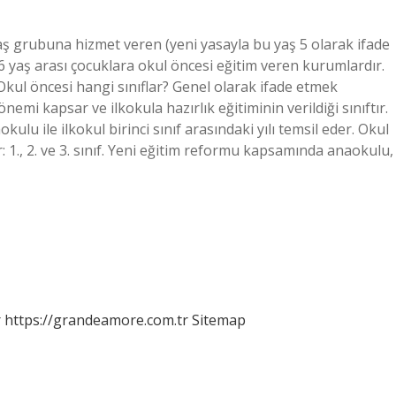
aş grubuna hizmet veren (yeni yasayla bu yaş 5 olarak ifade
 3-6 yaş arası çocuklara okul öncesi eğitim veren kurumlardır.
Okul öncesi hangi sınıflar? Genel olarak ifade etmek
nemi kapsar ve ilkokula hazırlık eğitiminin verildiği sınıftır.
ulu ile ilkokul birinci sınıf arasındaki yılı temsil eder. Okul
 1., 2. ve 3. sınıf. Yeni eğitim reformu kapsamında anaokulu,
r
https://grandeamore.com.tr
Sitemap