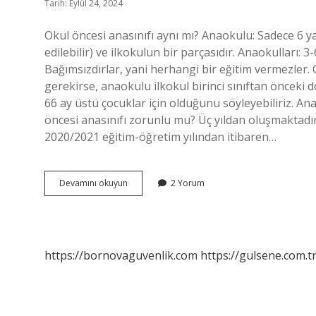
Tarih: Eylül 24, 2024
Okul öncesi anasınıfı aynı mı? Anaokulu: Sadece 6 y
edilebilir) ve ilkokulun bir parçasıdır. Anaokulları:
Bağımsızdırlar, yani herhangi bir eğitim vermezler. 
gerekirse, anaokulu ilkokul birinci sınıftan önceki dö
66 ay üstü çocuklar için olduğunu söyleyebiliriz. Anaok
öncesi anasınıfı zorunlu mu? Üç yıldan oluşmaktadır:
2020/2021 eğitim-öğretim yılından itibaren…
Okul
Devamını okuyun
2 Yorum
Öncesi
Ve
Anaokulu
Aynı
Şey
https://bornovaguvenlik.com
https://gulsene.com.t
Mi