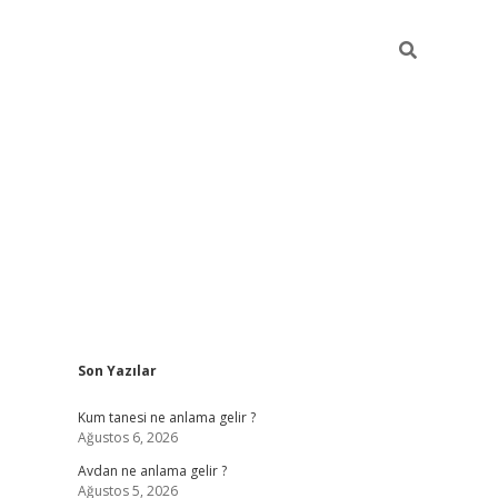
Sidebar
Son Yazılar
betexper güncel giriş
betexpergir.net
Kum tanesi ne anlama gelir ?
Ağustos 6, 2026
Avdan ne anlama gelir ?
Ağustos 5, 2026