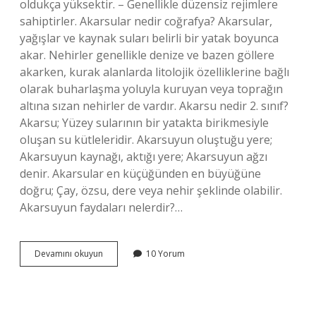
oldukça yüksektir. – Genellikle düzensiz rejimlere
sahiptirler. Akarsular nedir coğrafya? Akarsular,
yağışlar ve kaynak suları belirli bir yatak boyunca
akar. Nehirler genellikle denize ve bazen göllere
akarken, kurak alanlarda litolojik özelliklerine bağlı
olarak buharlaşma yoluyla kuruyan veya toprağın
altına sızan nehirler de vardır. Akarsu nedir 2. sınıf?
Akarsu; Yüzey sularının bir yatakta birikmesiyle
oluşan su kütleleridir. Akarsuyun oluştuğu yere;
Akarsuyun kaynağı, aktığı yere; Akarsuyun ağzı
denir. Akarsular en küçüğünden en büyüğüne
doğru; Çay, özsu, dere veya nehir şeklinde olabilir.
Akarsuyun faydaları nelerdir?…
Akarsuların
Devamını okuyun
10 Yorum
Genel
Özellikleri
Nelerdir
Coğrafya