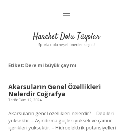
menüyü
Anasayfa
aç
Gizlilik Politikası
Hareket Dolu Tüyolar
Yasal Uyarı
Sporla dolu neşeli öneriler keşfet!
Hakkımızda
Etiket:
Dere mi büyük çay mı
Akarsuların Genel Özellikleri
Nelerdir Coğrafya
Tarih: Ekim 12, 2024
Akarsuların genel özellikleri nelerdir? – Debileri
yüksektir. – Aşındırma güçleri yüksek ve çamur
içerikleri yüksektir. – Hidroelektrik potansiyelleri