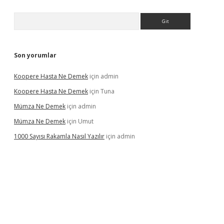
Arama
Son yorumlar
Koopere Hasta Ne Demek
için
admin
Koopere Hasta Ne Demek
için
Tuna
Mümza Ne Demek
için
admin
Mümza Ne Demek
için
Umut
1000 Sayısı Rakamla Nasıl Yazılır
için
admin
gir.net