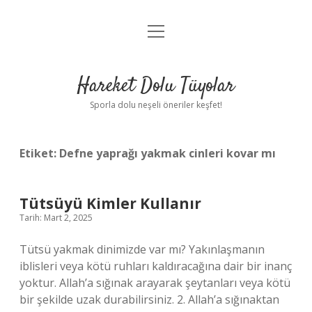
menüyü
Anasayfa
aç
Gizlilik Politikası
Hareket Dolu Tüyolar
Yasal Uyarı
Sporla dolu neşeli öneriler keşfet!
Hakkımızda
Etiket:
Defne yaprağı yakmak cinleri kovar mı
Tütsüyü Kimler Kullanır
Tarih: Mart 2, 2025
Tütsü yakmak dinimizde var mı? Yakınlaşmanın
iblisleri veya kötü ruhları kaldıracağına dair bir inanç
yoktur. Allah’a sığınak arayarak şeytanları veya kötü
bir şekilde uzak durabilirsiniz. 2. Allah’a sığınaktan