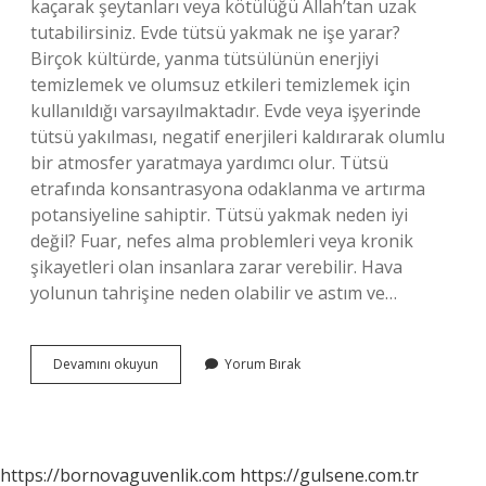
kaçarak şeytanları veya kötülüğü Allah’tan uzak
tutabilirsiniz. Evde tütsü yakmak ne işe yarar?
Birçok kültürde, yanma tütsülünün enerjiyi
temizlemek ve olumsuz etkileri temizlemek için
kullanıldığı varsayılmaktadır. Evde veya işyerinde
tütsü yakılması, negatif enerjileri kaldırarak olumlu
bir atmosfer yaratmaya yardımcı olur. Tütsü
etrafında konsantrasyona odaklanma ve artırma
potansiyeline sahiptir. Tütsü yakmak neden iyi
değil? Fuar, nefes alma problemleri veya kronik
şikayetleri olan insanlara zarar verebilir. Hava
yolunun tahrişine neden olabilir ve astım ve…
Tütsüyü
Devamını okuyun
Yorum Bırak
Kimler
Kullanır
https://bornovaguvenlik.com
https://gulsene.com.tr