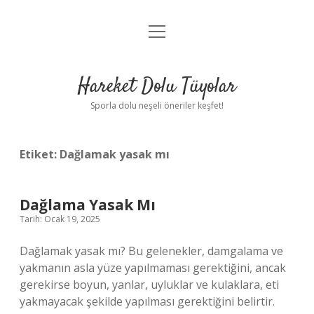
menüyü
Anasayfa
aç
Gizlilik Politikası
Hareket Dolu Tüyolar
Yasal Uyarı
Sporla dolu neşeli öneriler keşfet!
Hakkımızda
Etiket:
Dağlamak yasak mı
Dağlama Yasak Mı
Tarih: Ocak 19, 2025
Dağlamak yasak mı? Bu gelenekler, damgalama ve
yakmanın asla yüze yapılmaması gerektiğini, ancak
gerekirse boyun, yanlar, uyluklar ve kulaklara, eti
yakmayacak şekilde yapılması gerektiğini belirtir.