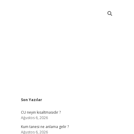
Sidebar
Son Yazılar
betexper güncel giriş
betexpergir.net
CU neyin kısaltmasıdır ?
Ağustos 6, 2026
Kum tanesi ne anlama gelir ?
Ağustos 6, 2026