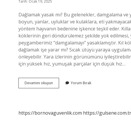
Tarih: Ocak 19, 2025
Dağlamak yasak mı? Bu gelenekler, damgalama ve y
boyun, yanlar, uyluklar ve kulaklara, eti yakmayacak
yöntem hayvanın bedenine işkence teşkil eder. Kıllar
köklerinin geri döndürülemez şekilde yok edilmesi, y
peygamberimiz “damgalamayı” yasaklamıştır. Kıl kökl
dağlamak işe yarar mı? Sıcak ütüyü yaraya uygulama
önleyebilir. Yara izlerinin görünümünü iyileştirebili
için yüksek hız, yumuşak parçalar için düşük hız…
Dağlama
Devamını okuyun
Yorum Bırak
Yasak
Mı
https://bornovaguvenlik.com
https://gulsene.com.t