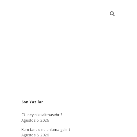
Sidebar
Son Yazılar
betexper güncel giriş
betexpergir.net
CU neyin kısaltmasıdır ?
Ağustos 6, 2026
Kum tanesi ne anlama gelir ?
Ağustos 6, 2026