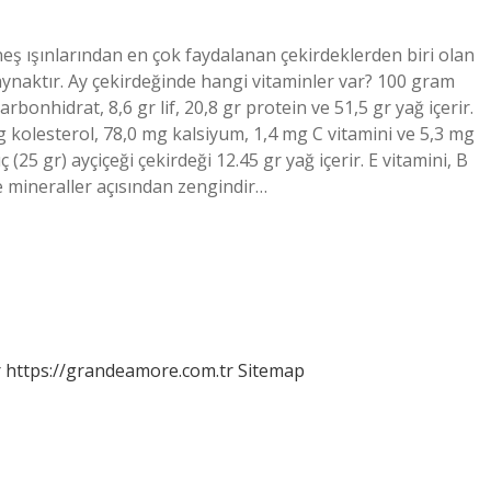
neş ışınlarından en çok faydalanan çekirdeklerden biri olan
kaynaktır. Ay çekirdeğinde hangi vitaminler var? 100 gram
rbonhidrat, 8,6 gr lif, 20,8 gr protein ve 51,5 gr yağ içerir.
g kolesterol, 78,0 mg kalsiyum, 1,4 mg C vitamini ve 5,3 mg
ç (25 gr) ayçiçeği çekirdeği 12.45 gr yağ içerir. E vitamini, B
 mineraller açısından zengindir…
r
https://grandeamore.com.tr
Sitemap