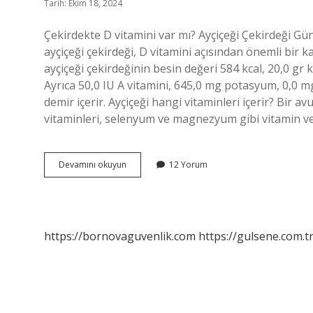
Tarih: Ekim 18, 2024
Çekirdekte D vitamini var mı? Ayçiçeği Çekirdeği Gü
ayçiçeği çekirdeği, D vitamini açısından önemli bir 
ayçiçeği çekirdeğinin besin değeri 584 kcal, 20,0 gr ka
Ayrıca 50,0 IU A vitamini, 645,0 mg potasyum, 0,0 m
demir içerir. Ayçiçeği hangi vitaminleri içerir? Bir avu
vitaminleri, selenyum ve magnezyum gibi vitamin ve
Ay
Devamını okuyun
12 Yorum
Çekirdeğinde
D
Vitamini
Var
Mı
https://bornovaguvenlik.com
https://gulsene.com.t