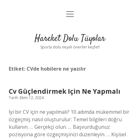
menüyü
Anasayfa
aç
Gizlilik Politikası
Hareket Dolu Tüyolar
Yasal Uyarı
Sporla dolu neşeli öneriler keşfet!
Hakkımızda
Etiket:
CVde hobilere ne yazılır
Cv Güçlendirmek Için Ne Yapmalı
Tarih: Ekim 12, 2024
İyi bir CV için ne yapılmalı? 10 adımda mükemmel bir
özgeçmiş nasıl oluşturulur: Temel bilgileri doğru
kullanın. … Gerçekçi olun. … Başvurduğunuz
pozisyona göre özgeçmişinizi düzenleyin. … Kişisel