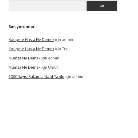
Arama
Son yorumlar
Koopere Hasta Ne Demek
için
admin
Koopere Hasta Ne Demek
için
Tuna
Mümza Ne Demek
için
admin
Mümza Ne Demek
için
Umut
1000 Sayısı Rakamla Nasıl Yazılır
için
admin
cel giriş
betexpergir.net