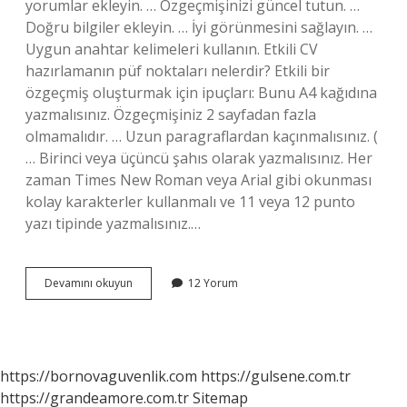
yorumlar ekleyin. … Özgeçmişinizi güncel tutun. …
Doğru bilgiler ekleyin. … İyi görünmesini sağlayın. …
Uygun anahtar kelimeleri kullanın. Etkili CV
hazırlamanın püf noktaları nelerdir? Etkili bir
özgeçmiş oluşturmak için ipuçları: Bunu A4 kağıdına
yazmalısınız. Özgeçmişiniz 2 sayfadan fazla
olmamalıdır. … Uzun paragraflardan kaçınmalısınız. (
… Birinci veya üçüncü şahıs olarak yazmalısınız. Her
zaman Times New Roman veya Arial gibi okunması
kolay karakterler kullanmalı ve 11 veya 12 punto
yazı tipinde yazmalısınız.…
Cv
Devamını okuyun
12 Yorum
Güçlendirmek
Için
Ne
Yapmalı
https://bornovaguvenlik.com
https://gulsene.com.tr
https://grandeamore.com.tr
Sitemap