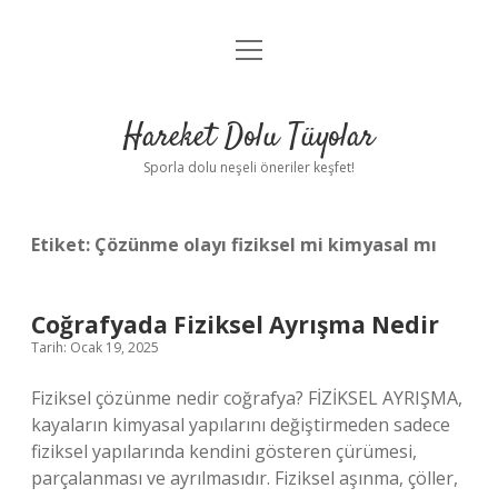
menüyü
Anasayfa
aç
Gizlilik Politikası
Hareket Dolu Tüyolar
Yasal Uyarı
Sporla dolu neşeli öneriler keşfet!
Hakkımızda
Etiket:
Çözünme olayı fiziksel mi kimyasal mı
Coğrafyada Fiziksel Ayrışma Nedir
Tarih: Ocak 19, 2025
Fiziksel çözünme nedir coğrafya? FİZİKSEL AYRIŞMA,
kayaların kimyasal yapılarını değiştirmeden sadece
fiziksel yapılarında kendini gösteren çürümesi,
parçalanması ve ayrılmasıdır. Fiziksel aşınma, çöller,