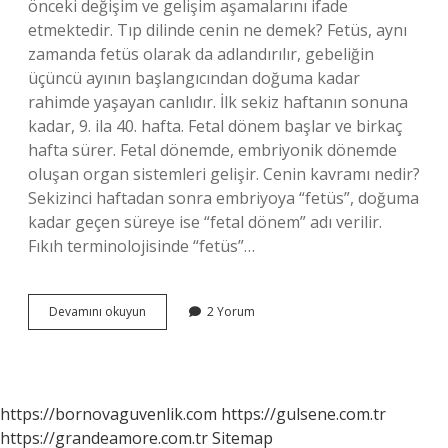
önceki değişim ve gelişim aşamalarını ifade
etmektedir. Tıp dilinde cenin ne demek? Fetüs, aynı
zamanda fetüs olarak da adlandırılır, gebeliğin
üçüncü ayının başlangıcından doğuma kadar
rahimde yaşayan canlıdır. İlk sekiz haftanın sonuna
kadar, 9. ila 40. hafta. Fetal dönem başlar ve birkaç
hafta sürer. Fetal dönemde, embriyonik dönemde
oluşan organ sistemleri gelişir. Cenin kavramı nedir?
Sekizinci haftadan sonra embriyoya “fetüs”, doğuma
kadar geçen süreye ise “fetal dönem” adı verilir.
Fıkıh terminolojisinde “fetüs”…
Cenin
Devamını okuyun
2 Yorum
Diğer
Adı
Nedir
https://bornovaguvenlik.com
https://gulsene.com.tr
https://grandeamore.com.tr
Sitemap