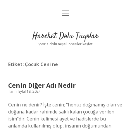
menüyü
Anasayfa
aç
Gizlilik Politikası
Hareket Dolu Tüyolar
Yasal Uyarı
Sporla dolu neşeli öneriler keşfet!
Hakkımızda
Etiket:
Çocuk Ceni ne
Cenin Diğer Adı Nedir
Tarih: Eylül 18, 2024
Cenin ne denir? İşte cenin; “henüz doğmamış olan ve
doğana kadar rahimde saklı kalan çocuğa verilen
isim”dir. Cenin kelimesi ayet ve hadislerde bu
anlamda kullanılmış olup, insanın doğumundan