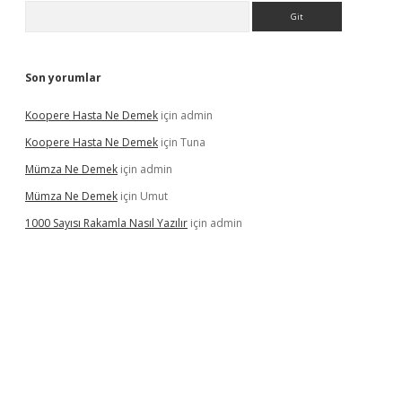
Arama
Son yorumlar
Koopere Hasta Ne Demek
için
admin
Koopere Hasta Ne Demek
için
Tuna
Mümza Ne Demek
için
admin
Mümza Ne Demek
için
Umut
1000 Sayısı Rakamla Nasıl Yazılır
için
admin
iş
betexpergir.net