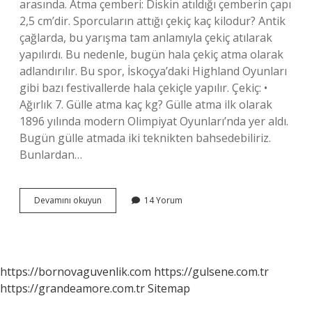
arasında. Atma çemberi: Diskin atıldığı çemberin çapı
2,5 cm’dir. Sporcuların attığı çekiç kaç kilodur? Antik
çağlarda, bu yarışma tam anlamıyla çekiç atılarak
yapılırdı. Bu nedenle, bugün hala çekiç atma olarak
adlandırılır. Bu spor, İskoçya’daki Highland Oyunları
gibi bazı festivallerde hala çekiçle yapılır. Çekiç: •
Ağırlık 7. Gülle atma kaç kg? Gülle atma ilk olarak
1896 yılında modern Olimpiyat Oyunları’nda yer aldı.
Bugün gülle atmada iki teknikten bahsedebiliriz.
Bunlardan…
Cirit
Devamını okuyun
14 Yorum
Atma
Kaç
Kg
https://bornovaguvenlik.com
https://gulsene.com.tr
https://grandeamore.com.tr
Sitemap