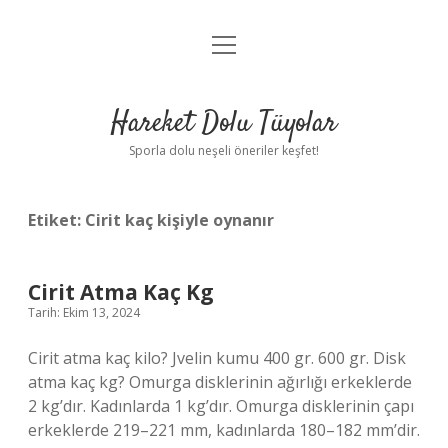
menüyü
Anasayfa
aç
Gizlilik Politikası
Hareket Dolu Tüyolar
Yasal Uyarı
Sporla dolu neşeli öneriler keşfet!
Hakkımızda
Etiket:
Cirit kaç kişiyle oynanır
Cirit Atma Kaç Kg
Tarih: Ekim 13, 2024
Cirit atma kaç kilo? Jvelin kumu 400 gr. 600 gr. Disk
atma kaç kg? Omurga disklerinin ağırlığı erkeklerde
2 kg’dır. Kadınlarda 1 kg’dır. Omurga disklerinin çapı
erkeklerde 219–221 mm, kadınlarda 180–182 mm’dir.