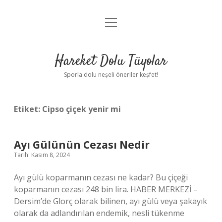
menüyü
Anasayfa
aç
Gizlilik Politikası
Hareket Dolu Tüyolar
Yasal Uyarı
Sporla dolu neşeli öneriler keşfet!
Hakkımızda
Etiket:
Cipso çiçek yenir mi
Ayı Gülünün Cezası Nedir
Tarih: Kasım 8, 2024
Ayı gülü koparmanın cezası ne kadar? Bu çiçeği
koparmanın cezası 248 bin lira. HABER MERKEZİ –
Dersim’de Glorç olarak bilinen, ayı gülü veya şakayık
olarak da adlandırılan endemik, nesli tükenme