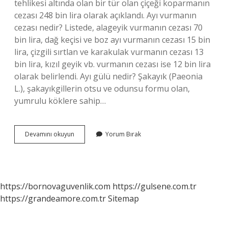
tehlikesi altında olan bir tür olan çiçeği koparmanın
cezası 248 bin lira olarak açıklandı. Ayı vurmanın
cezası nedir? Listede, alageyik vurmanın cezası 70
bin lira, dağ keçisi ve boz ayı vurmanın cezası 15 bin
lira, çizgili sırtlan ve karakulak vurmanın cezası 13
bin lira, kızıl geyik vb. vurmanın cezası ise 12 bin lira
olarak belirlendi. Ayı gülü nedir? Şakayık (Paeonia
L.), şakayıkgillerin otsu ve odunsu formu olan,
yumrulu köklere sahip…
Ayı
Devamını okuyun
Yorum Bırak
Gülünün
Cezası
Nedir
https://bornovaguvenlik.com
https://gulsene.com.tr
https://grandeamore.com.tr
Sitemap