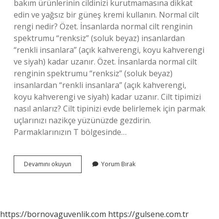
bakım ürünlerinin cildinizi kurutmamasına dikkat
edin ve yağsız bir güneş kremi kullanın. Normal cilt
rengi nedir? Özet. İnsanlarda normal cilt renginin
spektrumu “renksiz” (soluk beyaz) insanlardan
“renkli insanlara” (açık kahverengi, koyu kahverengi
ve siyah) kadar uzanır. Özet. İnsanlarda normal cilt
renginin spektrumu “renksiz” (soluk beyaz)
insanlardan “renkli insanlara” (açık kahverengi,
koyu kahverengi ve siyah) kadar uzanır. Cilt tipimizi
nasıl anlarız? Cilt tipinizi evde belirlemek için parmak
uçlarınızı nazikçe yüzünüzde gezdirin.
Parmaklarınızın T bölgesinde…
Normal
Devamını okuyun
Yorum Bırak
Cilt
Tipi
Ne
Demek
https://bornovaguvenlik.com
https://gulsene.com.tr