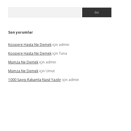
Arama
Son yorumlar
Koopere Hasta Ne Demek
için
admin
Koopere Hasta Ne Demek
için
Tuna
Mümza Ne Demek
için
admin
Mümza Ne Demek
için
Umut
1000 Sayısı Rakamla Nasıl Yazılır
için
admin
gir.net