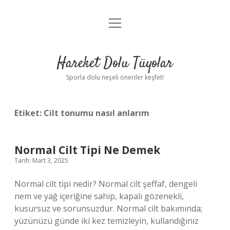
menüyü
Anasayfa
aç
Gizlilik Politikası
Hareket Dolu Tüyolar
Yasal Uyarı
Sporla dolu neşeli öneriler keşfet!
Hakkımızda
Etiket:
Cilt tonumu nasıl anlarım
Normal Cilt Tipi Ne Demek
Tarih: Mart 3, 2025
Normal cilt tipi nedir? Normal cilt şeffaf, dengeli
nem ve yağ içeriğine sahip, kapalı gözenekli,
kusursuz ve sorunsuzdur. Normal cilt bakımında;
yüzünüzü günde iki kez temizleyin, kullandığınız