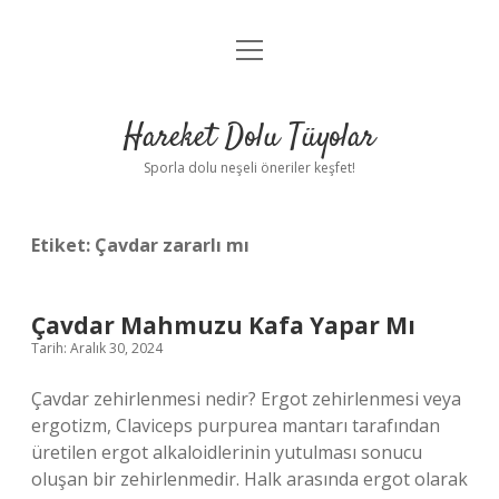
menüyü
Anasayfa
aç
Gizlilik Politikası
Hareket Dolu Tüyolar
Yasal Uyarı
Sporla dolu neşeli öneriler keşfet!
Hakkımızda
Etiket:
Çavdar zararlı mı
Çavdar Mahmuzu Kafa Yapar Mı
Tarih: Aralık 30, 2024
Çavdar zehirlenmesi nedir? Ergot zehirlenmesi veya
ergotizm, Claviceps purpurea mantarı tarafından
üretilen ergot alkaloidlerinin yutulması sonucu
oluşan bir zehirlenmedir. Halk arasında ergot olarak