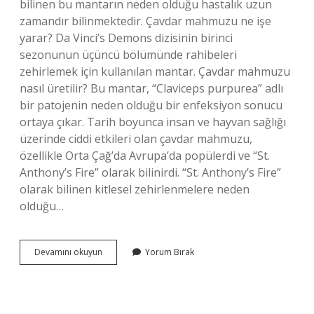
bilinen bu mantarın neden olduğu hastalık uzun
zamandır bilinmektedir. Çavdar mahmuzu ne işe
yarar? Da Vinci’s Demons dizisinin birinci
sezonunun üçüncü bölümünde rahibeleri
zehirlemek için kullanılan mantar. Çavdar mahmuzu
nasıl üretilir? Bu mantar, “Claviceps purpurea” adlı
bir patojenin neden olduğu bir enfeksiyon sonucu
ortaya çıkar. Tarih boyunca insan ve hayvan sağlığı
üzerinde ciddi etkileri olan çavdar mahmuzu,
özellikle Orta Çağ’da Avrupa’da popülerdi ve “St.
Anthony’s Fire” olarak bilinirdi. “St. Anthony’s Fire”
olarak bilinen kitlesel zehirlenmelere neden
olduğu…
Çavdar
Devamını okuyun
Yorum Bırak
Mahmuzu
Kafa
Yapar
Mı