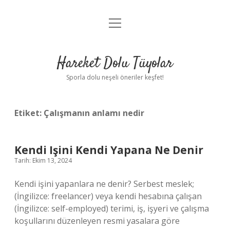
menüyü
Anasayfa
aç
Gizlilik Politikası
Hareket Dolu Tüyolar
Yasal Uyarı
Sporla dolu neşeli öneriler keşfet!
Hakkımızda
Etiket:
Çalışmanın anlamı nedir
Kendi Işini Kendi Yapana Ne Denir
Tarih: Ekim 13, 2024
Kendi işini yapanlara ne denir? Serbest meslek;
(İngilizce: freelancer) veya kendi hesabına çalışan
(İngilizce: self-employed) terimi, iş, işyeri ve çalışma
koşullarını düzenleyen resmi yasalara göre