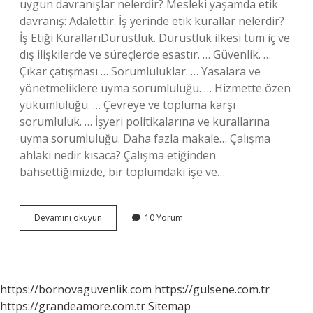
uygun davranışlar nelerdir? Mesleki yaşamda etik
davranış: Adalettir. İş yerinde etik kurallar nelerdir?
İş Etiği KurallarıDürüstlük. Dürüstlük ilkesi tüm iç ve
dış ilişkilerde ve süreçlerde esastır. … Güvenlik. …
Çıkar çatışması … Sorumluluklar. … Yasalara ve
yönetmeliklere uyma sorumluluğu. … Hizmette özen
yükümlülüğü. … Çevreye ve topluma karşı
sorumluluk. … İşyeri politikalarına ve kurallarına
uyma sorumluluğu. Daha fazla makale… Çalışma
ahlaki nedir kısaca? Çalışma etiğinden
bahsettiğimizde, bir toplumdaki işe ve…
İŞ
Devamını okuyun
10 Yorum
Ahlaki
Kuralları
Nedir
https://bornovaguvenlik.com
https://gulsene.com.tr
https://grandeamore.com.tr
Sitemap