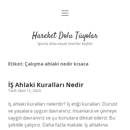
menüyü
Anasayfa
aç
Gizlilik Politikası
Hareket Dolu Tüyolar
Yasal Uyarı
Sporla dolu neşeli öneriler keşfet!
Hakkımızda
Etiket:
Çalışma ahlaki nedir kısaca
İŞ Ahlaki Kuralları Nedir
Tarih: Ekim 12, 2024
İş ahlaki kuralları nelerdir? İş etiği kuralları. Dürüst
ve yasalara uygun davranırız. İnsanlara ve çevreye
saygılı davranırız ve şu konulara dikkat ederiz: Bu
şekilde çalışırız. Daha fazla makale. İş ahlakına