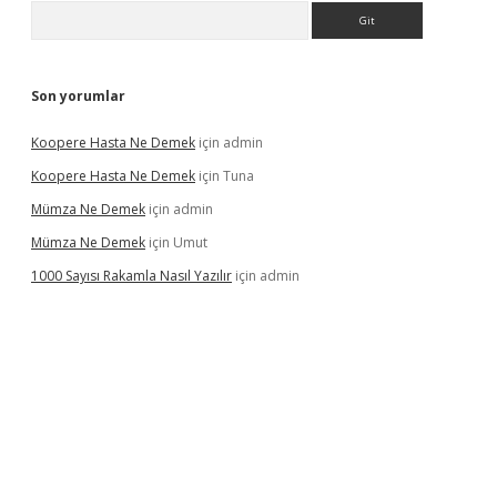
Arama
Son yorumlar
Koopere Hasta Ne Demek
için
admin
Koopere Hasta Ne Demek
için
Tuna
Mümza Ne Demek
için
admin
Mümza Ne Demek
için
Umut
1000 Sayısı Rakamla Nasıl Yazılır
için
admin
gir.net