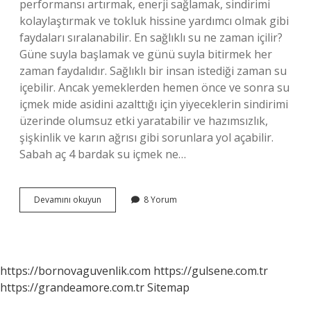
performansı artırmak, enerji sağlamak, sindirimi
kolaylaştırmak ve tokluk hissine yardımcı olmak gibi
faydaları sıralanabilir. En sağlıklı su ne zaman içilir?
Güne suyla başlamak ve günü suyla bitirmek her
zaman faydalıdır. Sağlıklı bir insan istediği zaman su
içebilir. Ancak yemeklerden hemen önce ve sonra su
içmek mide asidini azalttığı için yiyeceklerin sindirimi
üzerinde olumsuz etki yaratabilir ve hazımsızlık,
şişkinlik ve karın ağrısı gibi sorunlara yol açabilir.
Sabah aç 4 bardak su içmek ne…
Aç
Devamını okuyun
8 Yorum
Karnına
Su
Içmek
Faydalı
Mı
https://bornovaguvenlik.com
https://gulsene.com.tr
https://grandeamore.com.tr
Sitemap