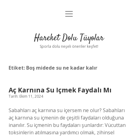
menüyü
Anasayfa
aç
Gizlilik Politikası
Hareket Dolu Tüyolar
Yasal Uyarı
Sporla dolu neşeli öneriler keşfet!
Hakkımızda
Etiket:
Boş midede su ne kadar kalır
Aç Karnına Su Içmek Faydalı Mı
Tarih: Ekim 11, 2024
Sabahları aç karnına su içersem ne olur? Sabahları
aç karnına su içmenin de çeşitli faydaları olduğuna
inanılır. Su içmenin bu faydaları şunlardır: Vücuttan
toksinlerin atılmasına yardımcı olmak, zihinsel